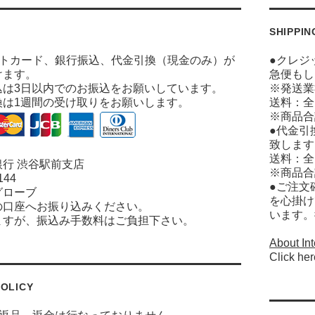
SHIPPIN
ットカード、銀行振込、代金引換（現金のみ）が
●クレジ
けます。
急便もし
込は3日以内でのお振込をお願いしています。
※発送業
換は1週間の受け取りをお願いします。
送料：全
※商品合
●代金引
致します
送料：全
行 渋谷駅前支店
※商品合
144
●ご注文
グローブ
を心掛け
の口座へお振り込みください。
います。
ますが、振込み手数料はご負担下さい。
About Int
Click her
OLICY