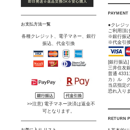
PAYMENT
お支払方法一覧
●クレジ
ご利用頂
各種クレジット、電子マネー、銀行
※銀行振
※代金引
振込、代金引換
[銀行振込]
三井住友銀
普通 4331
カ）ル 
当店指定
恐れ入り
>>注意) 電子マネー決済は返金不
可となります。
RETURN P
お気に入り リスト