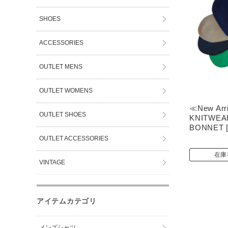
SHOES
ACCESSORIES
OUTLET MENS
OUTLET WOMENS
≪New Arr
OUTLET SHOES
KNITWEA
BONNET [
OUTLET ACCESSORIES
在庫
VINTAGE
アイテムカテゴリ
メンズシャツ