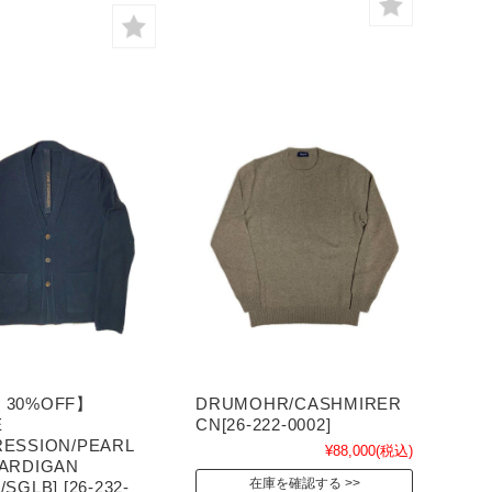
 30%OFF】
DRUMOHR/CASHMIRER
E
CN[26-222-0002]
RESSION/PEARL
¥88,000
(税込)
CARDIGAN
在庫を確認する
/SGLB] [26-232-