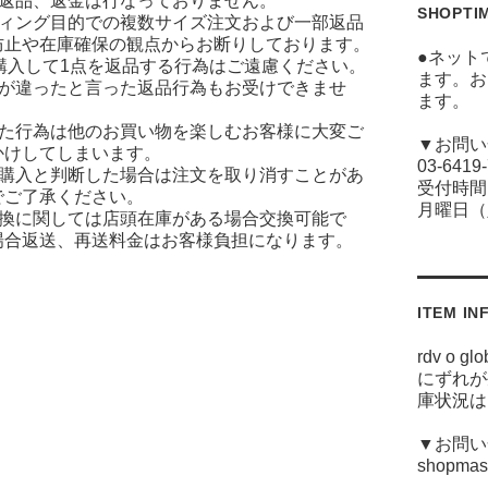
に返品、返金は行なっておりません。
SHOPTI
ティング目的での複数サイズ注文および一部返品
防止や在庫確保の観点からお断りしております。
●ネット
ズ購入して1点を返品する行為はご遠慮ください。
ます。お
ジが違ったと言った返品行為もお受けできませ
ます。
った行為は他のお買い物を楽しむお客様に大変ご
▼お問い
かけしてしまいます。
03-6419
な購入と判断した場合は注文を取り消すことがあ
受付時間(
でご了承ください。
月曜日（
交換に関しては店頭在庫がある場合交換可能で
場合返送、再送料金はお客様負担になります。
ITEM IN
rdv o
にずれが
庫状況は
▼お問い合
shopmast