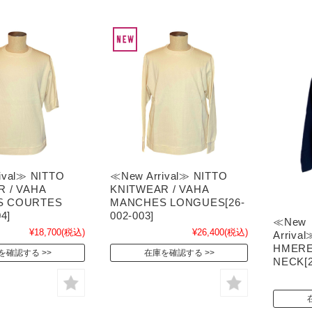
ival≫ NITTO
≪New Arrival≫ NITTO
 / VAHA
KNITWEAR / VAHA
S COURTES
MANCHES LONGUES[26-
4]
002-003]
≪New
¥18,700
(税込)
¥26,400
(税込)
Arriv
HMERE
を確認する
在庫を確認する
NECK[2