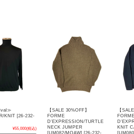
ival≫
【SALE 30%OFF】
【SALE
KNIT [26-232-
FORME
FORM
D'EXPRESSION/TURTLE
D'EXP
NECK JUMPER
KNIT 
¥55,000
(税込)
[UM082/MOAW] [26-232-
[UM080