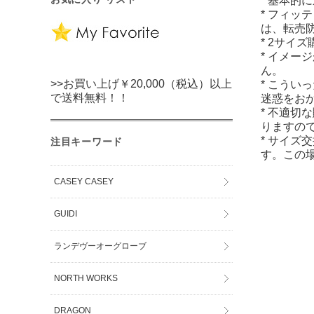
* 基本的
* フィッ
は、転売
* 2サイ
* イメー
ん。
>>お買い上げ￥20,000（税込）以上
* こうい
で送料無料！！
迷惑をお
* 不適切
りますの
* サイズ
注目キーワード
す。この
CASEY CASEY
GUIDI
ランデヴーオーグローブ
NORTH WORKS
DRAGON