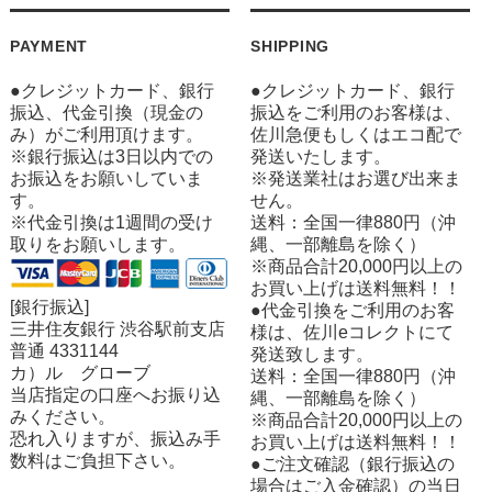
PAYMENT
SHIPPING
●クレジットカード、銀行
●クレジットカード、銀行
振込、代金引換（現金の
振込をご利用のお客様は、
み）がご利用頂けます。
佐川急便もしくはエコ配で
※銀行振込は3日以内での
発送いたします。
お振込をお願いしていま
※発送業社はお選び出来ま
す。
せん。
※代金引換は1週間の受け
送料：全国一律880円（沖
取りをお願いします。
縄、一部離島を除く）
※商品合計20,000円以上の
お買い上げは送料無料！！
[銀行振込]
●代金引換をご利用のお客
三井住友銀行 渋谷駅前支店
様は、佐川eコレクトにて
普通 4331144
発送致します。
カ）ル グローブ
送料：全国一律880円（沖
当店指定の口座へお振り込
縄、一部離島を除く）
みください。
※商品合計20,000円以上の
恐れ入りますが、振込み手
お買い上げは送料無料！！
数料はご負担下さい。
●ご注文確認（銀行振込の
場合はご入金確認）の当日