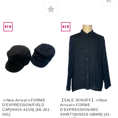
≪New Arrival≫FORME
【SALE 30%OFF】≪New
D'EXPRESSION/FIELD
Arrival≫FORME
CAP[HH19-441N] [48-261-
D'EXPRESSION/ARC
001]
SHIRTS[HS018-GBMB] [41-