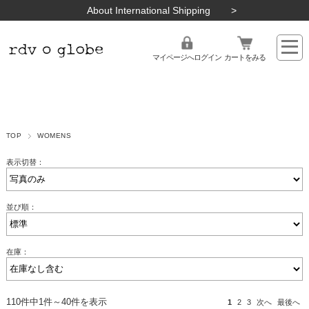
About International Shipping
マイページへログイン
カートをみる
TOP
WOMENS
表示切替：
並び順：
在庫：
110件中1件～40件を表示
1
2
3
次へ
最後へ