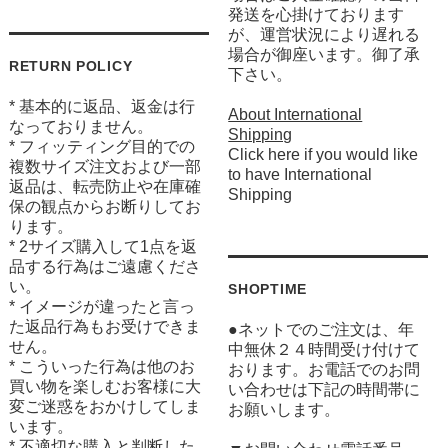
発送を心掛けております
が、運営状況により遅れる
場合が御座います。御了承
RETURN POLICY
下さい。
* 基本的に返品、返金は行
About International
なっておりません。
Shipping
* フィッティング目的での
Click here if you would like
複数サイズ注文および一部
to have International
返品は、転売防止や在庫確
Shipping
保の観点からお断りしてお
ります。
* 2サイズ購入して1点を返
品する行為はご遠慮くださ
い。
SHOPTIME
* イメージが違ったと言っ
た返品行為もお受けできま
●ネットでのご注文は、年
せん。
中無休２４時間受け付けて
* こういった行為は他のお
おります。お電話でのお問
買い物を楽しむお客様に大
い合わせは下記の時間帯に
変ご迷惑をおかけしてしま
お願いします。
います。
* 不適切な購入と判断した