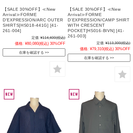
【SALE 30%OFF】≪New
【SALE 30%OFF】≪New
Arrival≫FORME
Arrival≫FORME
D'EXPRESSION/ARC OUTER
D'EXPRESSION/CAMP SHIRT
SHIRTS[HS018-441G] [41-
WITH CRESCENT
261-004]
POCKET[HS016-BIVN] [41-
261-003]
定価:
¥114,400
(税込)
定価:
¥113,300
(税込)
価格:
¥80,080
(税込)
30%OFF
価格:
¥79,310
(税込)
30%OFF
在庫を確認する
在庫を確認する