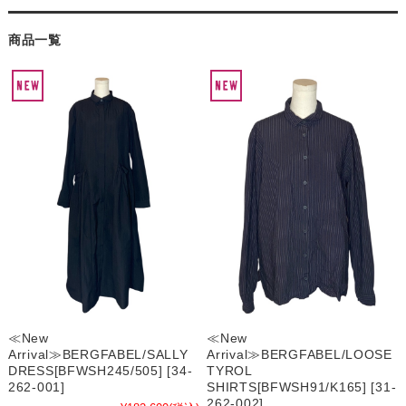
商品一覧
≪New
≪New
Arrival≫BERGFABEL/SALLY
Arrival≫BERGFABEL/LOOSE
DRESS[BFWSH245/505] [34-
TYROL
262-001]
SHIRTS[BFWSH91/K165] [31-
262-002]