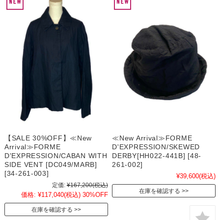
【SALE 30%OFF】≪New
≪New Arrival≫FORME
Arrival≫FORME
D'EXPRESSION/SKEWED
D'EXPRESSION/CABAN WITH
DERBY[HH022-441B] [48-
SIDE VENT [DC049/MARB]
261-002]
[34-261-003]
¥39,600
(税込)
定価:
¥167,200
(税込)
在庫を確認する
価格:
¥117,040
(税込)
30%OFF
在庫を確認する