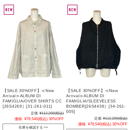
【SALE 30%OFF】≪New
【SALE 30%OFF】≪New
Arrival≫ALBUM DI
Arrival≫ALBUM DI
FAMIGLIA/OVER SHIRTS CC
FAMIGLIA/SLEEVELESS
[26S4269］[31-261-011]
BOMBER[26S4438］[34-261-
005]
定価:
¥112,200
(税込)
定価:
¥112,200
(税込)
価格:
¥78,540
(税込)
30%OFF
価格:
¥78,540
(税込)
30%OFF
在庫を確認する