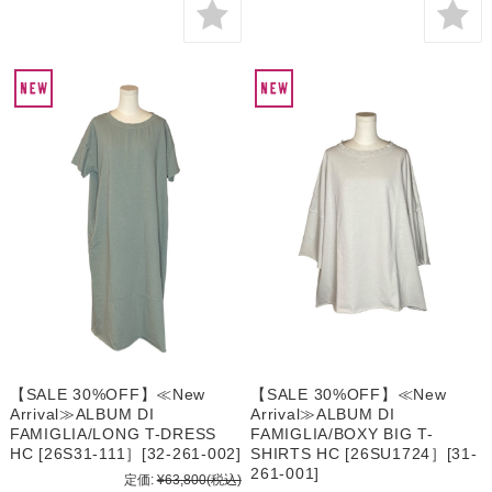
【SALE 30%OFF】≪New
【SALE 30%OFF】≪New
Arrival≫ALBUM DI
Arrival≫ALBUM DI
FAMIGLIA/LONG T-DRESS
FAMIGLIA/BOXY BIG T-
HC [26S31-111］[32-261-002]
SHIRTS HC [26SU1724］[31-
261-001]
定価:
¥63,800
(税込)