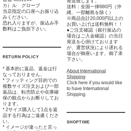
発送致します。
カ）ル グローブ
送料：全国一律880円（沖
当店指定の口座へお振り込
縄、一部離島を除く）
みください。
※商品合計20,000円以上の
恐れ入りますが、振込み手
お買い上げは送料無料！！
数料はご負担下さい。
●ご注文確認（銀行振込の
場合はご入金確認）の当日
発送を心掛けております
が、運営状況により遅れる
場合が御座います。御了承
RETURN POLICY
下さい。
* 基本的に返品、返金は行
About International
なっておりません。
Shipping
* フィッティング目的での
Click here if you would like
複数サイズ注文および一部
to have International
返品は、転売防止や在庫確
Shipping
保の観点からお断りしてお
ります。
* 2サイズ購入して1点を返
品する行為はご遠慮くださ
い。
SHOPTIME
* イメージが違ったと言っ