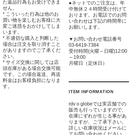
た返品行為もお受けできま
●ネットでのご注文は、年
せん。
中無休２４時間受け付けて
* こういった行為は他のお
おります。お電話でのお問
買い物を楽しむお客様に大
い合わせは下記の時間帯に
変ご迷惑をおかけしてしま
お願いします。
います。
* 不適切な購入と判断した
▼お問い合わせ電話番号
場合は注文を取り消すこと
03-6419-7384
がありますのでご了承くだ
受付時間(火曜～日曜)12:00
さい。
～19:00
* サイズ交換に関しては店
月曜日（定休日）
頭在庫がある場合交換可能
です。この場合返送、再送
料金はお客様負担になりま
す。
ITEM INFORMATION
rdv o globeでは実店舗での
販売も行っていますので、
在庫にずれが生じる事があ
りますが、ご了承下さい。
詳しい在庫状況はメールに
てお問い合わせください。