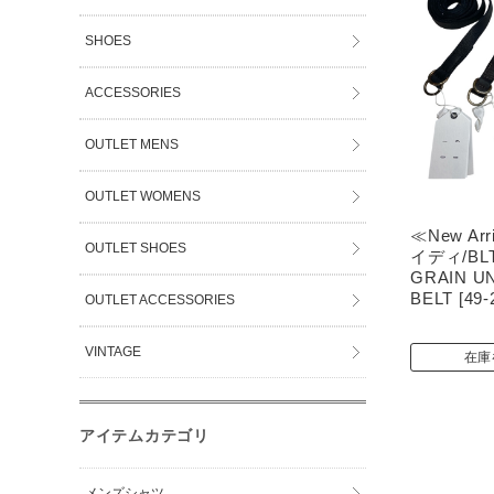
SHOES
ACCESSORIES
OUTLET MENS
OUTLET WOMENS
≪New Arr
OUTLET SHOES
イディ/BLT
GRAIN U
BELT [49-
OUTLET ACCESSORIES
VINTAGE
在庫
アイテムカテゴリ
メンズシャツ