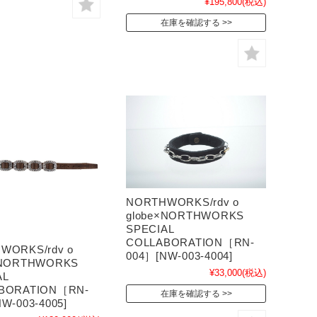
¥195,800
(税込)
在庫を確認する
NORTHWORKS/rdv o
globe×NORTHWORKS
SPECIAL
COLLABORATION［RN-
WORKS/rdv o
004］[NW-003-4004]
×NORTHWORKS
¥33,000
(税込)
AL
BORATION［RN-
在庫を確認する
W-003-4005]