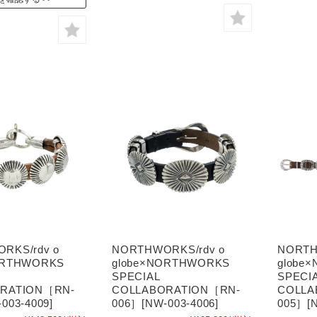
RKS/rdv o
NORTHWORKS/rdv o
NORTH
ORTHWORKS
globe×NORTHWORKS
globe
SPECIAL
SPECI
RATION［RN-
COLLABORATION［RN-
COLLA
003-4009]
006］[NW-003-4006]
005］[N