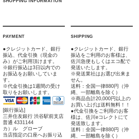
SHOPPING INFORMATION
PAYMENT
SHIPPING
●クレジットカード、銀行
●クレジットカード、銀行
振込、代金引換（現金の
振込をご利用のお客様は、
み）がご利用頂けます。
佐川急便もしくはエコ配で
※銀行振込は3日以内での
発送いたします。
お振込をお願いしていま
※発送業社はお選び出来ま
す。
せん。
※代金引換は1週間の受け
送料：全国一律880円（沖
取りをお願いします。
縄、一部離島を除く）
※商品合計20,000円以上の
お買い上げは送料無料！！
[銀行振込]
●代金引換をご利用のお客
三井住友銀行 渋谷駅前支店
様は、佐川eコレクトにて
普通 4331144
発送致します。
カ）ル グローブ
送料：全国一律880円（沖
当店指定の口座へお振り込
縄、一部離島を除く）