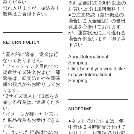
みください。
※商品合計20,000円以上の
恐れ入りますが、振込み手
お買い上げは送料無料！！
数料はご負担下さい。
●ご注文確認（銀行振込の
場合はご入金確認）の当日
発送を心掛けております
が、運営状況により遅れる
場合が御座います。御了承
RETURN POLICY
下さい。
* 基本的に返品、返金は行
About International
なっておりません。
Shipping
* フィッティング目的での
Click here if you would like
複数サイズ注文および一部
to have International
返品は、転売防止や在庫確
Shipping
保の観点からお断りしてお
ります。
* 2サイズ購入して1点を返
品する行為はご遠慮くださ
い。
SHOPTIME
* イメージが違ったと言っ
た返品行為もお受けできま
●ネットでのご注文は、年
せん。
中無休２４時間受け付けて
* こういった行為は他のお
おります。お電話でのお問