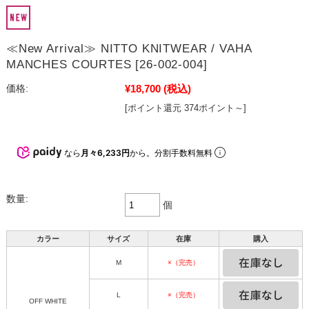
≪New Arrival≫ NITTO KNITWEAR / VAHA
MANCHES COURTES [26-002-004]
¥18,700
(税込)
価格:
[ポイント還元 374ポイント～]
なら
月々6,233円
から。分割手数料無料
数量:
個
カラー
サイズ
在庫
購入
M
×（完売）
L
×（完売）
OFF WHITE