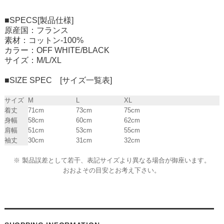
■SPECS[製品仕様]
原産国：フランス
素材：コットン-100%
カラー：OFF WHITE/BLACK
サイズ：M/L/XL
■SIZE SPEC [サイズ一覧表]
サイズ
M
L
XL
着丈
71cm
73cm
75cm
身幅
58cm
60cm
62cm
肩幅
51cm
53cm
55cm
袖丈
30cm
31cm
32cm
※ 製品誤差として若干、表記サイズより異なる場合が御座います。
おおよその目安とお考え下さい。