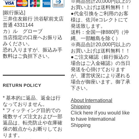
※商品合計20,000円以上の
お買い上げは送料無料！！
[銀行振込]
●代金引換をご利用のお客
三井住友銀行 渋谷駅前支店
様は、佐川eコレクトにて
普通 4331144
発送致します。
カ）ル グローブ
送料：全国一律880円（沖
当店指定の口座へお振り込
縄、一部離島を除く）
みください。
※商品合計20,000円以上の
恐れ入りますが、振込み手
お買い上げは送料無料！！
数料はご負担下さい。
●ご注文確認（銀行振込の
場合はご入金確認）の当日
発送を心掛けております
が、運営状況により遅れる
場合が御座います。御了承
RETURN POLICY
下さい。
* 基本的に返品、返金は行
About International
なっておりません。
Shipping
* フィッティング目的での
Click here if you would like
複数サイズ注文および一部
to have International
返品は、転売防止や在庫確
Shipping
保の観点からお断りしてお
ります。