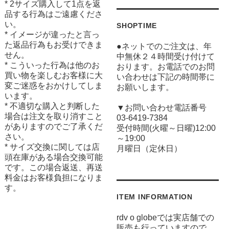
* 2サイズ購入して1点を返
品する行為はご遠慮くださ
い。
SHOPTIME
* イメージが違ったと言っ
た返品行為もお受けできま
●ネットでのご注文は、年
せん。
中無休２４時間受け付けて
* こういった行為は他のお
おります。お電話でのお問
買い物を楽しむお客様に大
い合わせは下記の時間帯に
変ご迷惑をおかけしてしま
お願いします。
います。
* 不適切な購入と判断した
▼お問い合わせ電話番号
場合は注文を取り消すこと
03-6419-7384
がありますのでご了承くだ
受付時間(火曜～日曜)12:00
さい。
～19:00
* サイズ交換に関しては店
月曜日（定休日）
頭在庫がある場合交換可能
です。この場合返送、再送
料金はお客様負担になりま
す。
ITEM INFORMATION
rdv o globeでは実店舗での
販売も行っていますので、