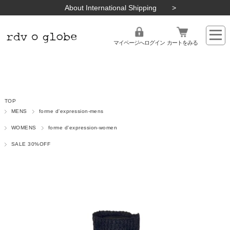
About International Shipping
マイページへログイン
カートをみる
TOP
MENS
forme d'expression-mens
WOMENS
forme d'expression-women
SALE 30%OFF