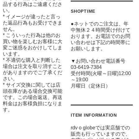
品する行為はご遠慮くださ
い。
SHOPTIME
* イメージが違ったと言っ
た返品行為もお受けできま
●ネットでのご注文は、年
せん。
中無休２４時間受け付けて
* こういった行為は他のお
おります。お電話でのお問
買い物を楽しむお客様に大
い合わせは下記の時間帯に
変ご迷惑をおかけしてしま
お願いします。
います。
* 不適切な購入と判断した
▼お問い合わせ電話番号
場合は注文を取り消すこと
03-6419-7384
がありますのでご了承くだ
受付時間(火曜～日曜)12:00
さい。
～19:00
* サイズ交換に関しては店
月曜日（定休日）
頭在庫がある場合交換可能
です。この場合返送、再送
料金はお客様負担になりま
す。
ITEM INFORMATION
rdv o globeでは実店舗での
販売も行っていますので、