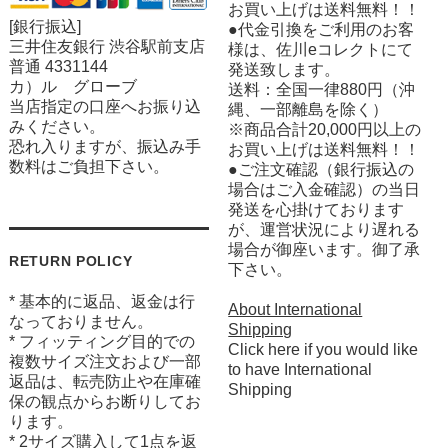
お買い上げは送料無料！！
[銀行振込]
●代金引換をご利用のお客
三井住友銀行 渋谷駅前支店
様は、佐川eコレクトにて
普通 4331144
発送致します。
カ）ル グローブ
送料：全国一律880円（沖
当店指定の口座へお振り込
縄、一部離島を除く）
みください。
※商品合計20,000円以上の
恐れ入りますが、振込み手
お買い上げは送料無料！！
数料はご負担下さい。
●ご注文確認（銀行振込の
場合はご入金確認）の当日
発送を心掛けております
が、運営状況により遅れる
場合が御座います。御了承
RETURN POLICY
下さい。
* 基本的に返品、返金は行
About International
なっておりません。
Shipping
* フィッティング目的での
Click here if you would like
複数サイズ注文および一部
to have International
返品は、転売防止や在庫確
Shipping
保の観点からお断りしてお
ります。
* 2サイズ購入して1点を返