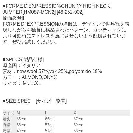
■FORME D'EXPRESSION/CHUNKY HIGH NECK
JUMPER[HM087-MON2] [46-252-002]
[商品説明]
FORME D' EXPRESSIONの洋服は、デザインで世界観を表
現しながらも独自に構築されたパターン、カッティングに
より可動時にストレスを感じさせないよう配慮されていま
す。ぜひお試しください。
■SPECS[製品仕様]
原産国：イタリア
素材：new wool-57%,yak-25%,polyamide-18%
カラー：ALMOND,ONYX
サイズ： M , L ,XL
■SIZE SPEC [サイズ一覧表]
サイズ
M
L
XL
着丈
65cm
66cm
67cm
身幅
55cm
57cm
59cm
肩幅
49cm
51cm
53cm