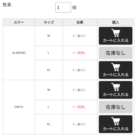
数量:
個
カラー
サイズ
在庫
購入
M
○（あり）
ALMOND
L
×（完売）
XL
○（あり）
M
○（あり）
ONYX
L
×（完売）
XL
○（あり）