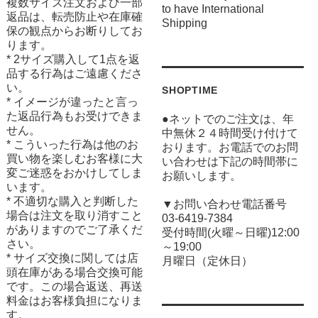
複数サイズ注文および一部
to have International
返品は、転売防止や在庫確
Shipping
保の観点からお断りしてお
ります。
* 2サイズ購入して1点を返
品する行為はご遠慮くださ
い。
SHOPTIME
* イメージが違ったと言っ
た返品行為もお受けできま
●ネットでのご注文は、年
せん。
中無休２４時間受け付けて
* こういった行為は他のお
おります。お電話でのお問
買い物を楽しむお客様に大
い合わせは下記の時間帯に
変ご迷惑をおかけしてしま
お願いします。
います。
* 不適切な購入と判断した
▼お問い合わせ電話番号
場合は注文を取り消すこと
03-6419-7384
がありますのでご了承くだ
受付時間(火曜～日曜)12:00
さい。
～19:00
* サイズ交換に関しては店
月曜日（定休日）
頭在庫がある場合交換可能
です。この場合返送、再送
料金はお客様負担になりま
す。