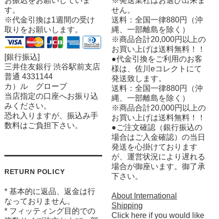
お振込をお願いしていま
※発送業社はお選び出来ま
す。
せん。
※代金引換は1週間の受け
送料：全国一律880円（沖
取りをお願いします。
縄、一部離島を除く）
※商品合計20,000円以上の
お買い上げは送料無料！！
[銀行振込]
●代金引換をご利用のお客
三井住友銀行 渋谷駅前支店
様は、佐川eコレクトにて
普通 4331144
発送致します。
カ）ル グローブ
送料：全国一律880円（沖
当店指定の口座へお振り込
縄、一部離島を除く）
みください。
※商品合計20,000円以上の
恐れ入りますが、振込み手
お買い上げは送料無料！！
数料はご負担下さい。
●ご注文確認（銀行振込の
場合はご入金確認）の当日
発送を心掛けております
が、運営状況により遅れる
場合が御座います。御了承
RETURN POLICY
下さい。
* 基本的に返品、返金は行
About International
なっておりません。
Shipping
* フィッティング目的での
Click here if you would like