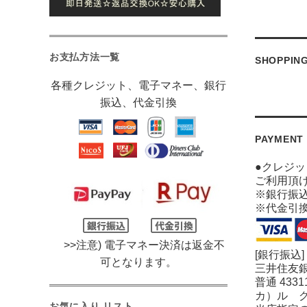
お支払方法一覧
SHOPPIN
各種クレジット、電子マネー、銀行
振込、代金引換
PAYMENT
●クレジ
ご利用頂
※銀行振
※代金引
>>注意) 電子マネー決済は返金不
[銀行振込]
可となります。
三井住友銀
普通 4331
カ）ル 
お気に入り リスト