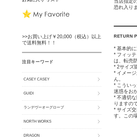
当店指定
恐れ入り
RETURN P
>>お買い上げ￥20,000（税込）以上
で送料無料！！
* 基本的
* フィッ
は、転売
注目キーワード
* 2サイ
* イメー
ん。
CASEY CASEY
* こうい
迷惑をお
GUIDI
* 不適切
りますの
ランデヴーオーグローブ
* サイズ
す。この
NORTH WORKS
DRAGON