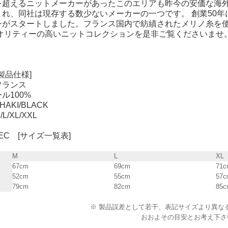
を超えるニットメーカーがあったこのエリアも昨今の安価な海
れ、同社は現存する数少ないメーカーの一つです。 創業50年になり、2
ンがスタートしました。フランス国内で紡績されたメリノ糸を
クオリティーの高いニットコレクションを是非ご覧くださいませ
[製品仕様]
フランス
ル100%
AKI/BLACK
/XL/XXL
SPEC [サイズ一覧表]
M
L
XL
67cm
69cm
71c
52cm
55cm
57c
79cm
82cm
85c
※ 製品誤差として若干、表記サイズより異な
おおよその目安とお考え下さ