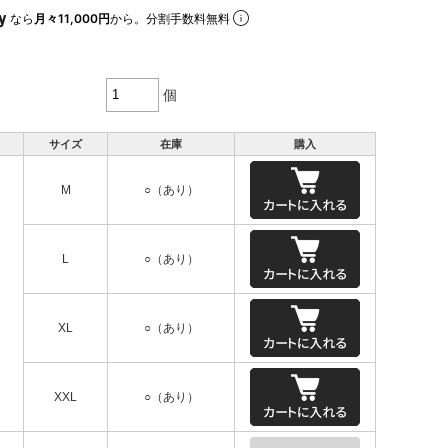
なら
月々11,000円
から。分割手数料無料
個
サイズ
在庫
購入
M
○（あり）
L
○（あり）
XL
○（あり）
XXL
○（あり）