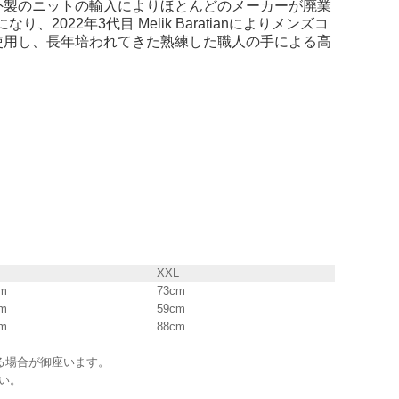
外製のニットの輸入によりほとんどのメーカーが廃業
022年3代目 Melik Baratianによりメンズコ
使用し、長年培われてきた熟練した職人の手による高
。
XXL
m
73cm
m
59cm
m
88cm
る場合が御座います。
い。