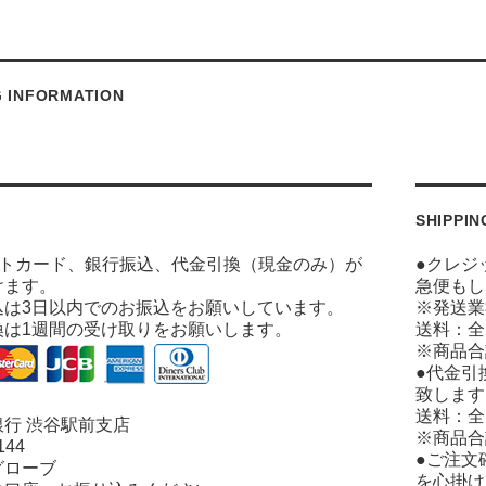
G INFORMATION
SHIPPIN
ットカード、銀行振込、代金引換（現金のみ）が
●クレジ
けます。
急便もし
込は3日以内でのお振込をお願いしています。
※発送業
換は1週間の受け取りをお願いします。
送料：全
※商品合
●代金引
致します
送料：全
行 渋谷駅前支店
※商品合
144
●ご注文
グローブ
を心掛け