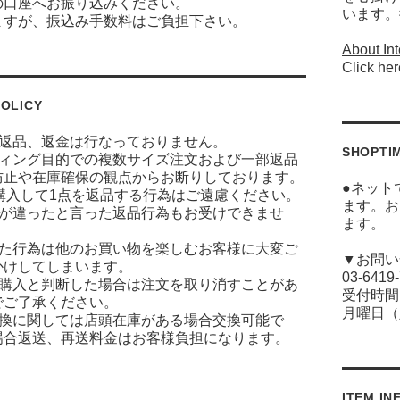
の口座へお振り込みください。
います。
ますが、振込み手数料はご負担下さい。
About Int
Click her
OLICY
に返品、返金は行なっておりません。
SHOPTI
ティング目的での複数サイズ注文および一部返品
防止や在庫確保の観点からお断りしております。
●ネット
ズ購入して1点を返品する行為はご遠慮ください。
ます。お
ジが違ったと言った返品行為もお受けできませ
ます。
った行為は他のお買い物を楽しむお客様に大変ご
▼お問い
かけしてしまいます。
03-6419
な購入と判断した場合は注文を取り消すことがあ
受付時間(
でご了承ください。
月曜日（
交換に関しては店頭在庫がある場合交換可能で
場合返送、再送料金はお客様負担になります。
ITEM IN