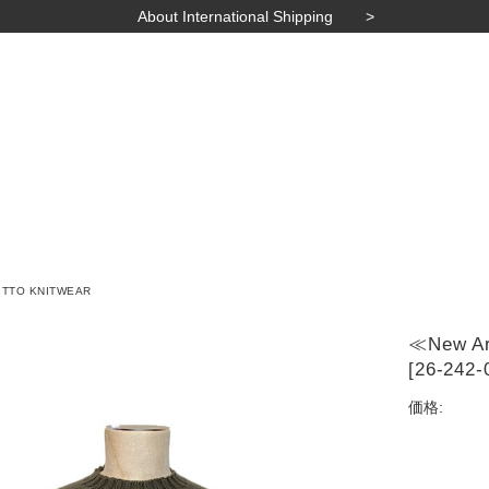
About International Shipping
ITTO KNITWEAR
≪New Ar
[26-242-
価格: