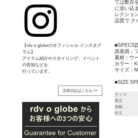
ては数百
に追い込ま
レクショ
品質で 
■SPECS
【rdv o globeのオフィシャル インスタグ
原産国：
ラム】
素材：ウー
アイテム紹介やスタイリング、イベント
カラー：KH
の告知などを
サイズ：M/L
行っています。
■SIZE 
店長日記はこちら >>
サイズ
着丈
身幅
裄丈