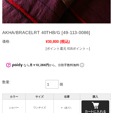
AKHA/BRACELRT 40THB/G [49-113-0086]
¥30,800
(税込)
価格:
[ポイント還元 616ポイント～]
なら
月々10,266円
から。分割手数料無料
数量:
個
カラー
サイズ
在庫
購入
シルバー
ワンサイズ
○（あり）