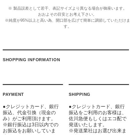
※ 製品誤差として若干、表記サイズより異なる場合が御座います。
おおよその目安とお考え下さい。
※純度が95%以上と高い為、開口部を広げて簡単に調節していただけま
す。
SHOPPING INFORMATION
PAYMENT
SHIPPING
●クレジットカード、銀行
●クレジットカード、銀行
振込、代金引換（現金の
振込をご利用のお客様は、
み）がご利用頂けます。
佐川急便もしくはエコ配で
※銀行振込は3日以内での
発送いたします。
お振込をお願いしていま
※発送業社はお選び出来ま