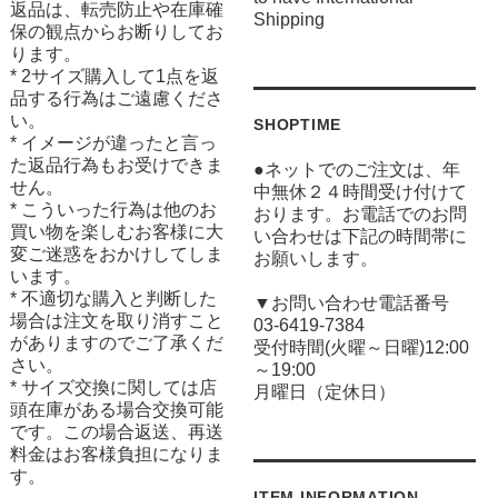
返品は、転売防止や在庫確
Shipping
保の観点からお断りしてお
ります。
* 2サイズ購入して1点を返
品する行為はご遠慮くださ
い。
SHOPTIME
* イメージが違ったと言っ
た返品行為もお受けできま
●ネットでのご注文は、年
せん。
中無休２４時間受け付けて
* こういった行為は他のお
おります。お電話でのお問
買い物を楽しむお客様に大
い合わせは下記の時間帯に
変ご迷惑をおかけしてしま
お願いします。
います。
* 不適切な購入と判断した
▼お問い合わせ電話番号
場合は注文を取り消すこと
03-6419-7384
がありますのでご了承くだ
受付時間(火曜～日曜)12:00
さい。
～19:00
* サイズ交換に関しては店
月曜日（定休日）
頭在庫がある場合交換可能
です。この場合返送、再送
料金はお客様負担になりま
す。
ITEM INFORMATION