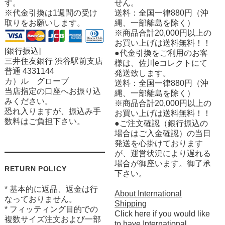
す。
せん。
※代金引換は1週間の受け
送料：全国一律880円（沖
取りをお願いします。
縄、一部離島を除く）
※商品合計20,000円以上の
お買い上げは送料無料！！
[銀行振込]
●代金引換をご利用のお客
三井住友銀行 渋谷駅前支店
様は、佐川eコレクトにて
普通 4331144
発送致します。
カ）ル グローブ
送料：全国一律880円（沖
当店指定の口座へお振り込
縄、一部離島を除く）
みください。
※商品合計20,000円以上の
恐れ入りますが、振込み手
お買い上げは送料無料！！
数料はご負担下さい。
●ご注文確認（銀行振込の
場合はご入金確認）の当日
発送を心掛けております
が、運営状況により遅れる
場合が御座います。御了承
RETURN POLICY
下さい。
* 基本的に返品、返金は行
About International
なっておりません。
Shipping
* フィッティング目的での
Click here if you would like
複数サイズ注文および一部
to have International