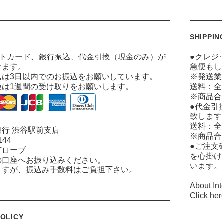
SHIPPIN
ットカード、銀行振込、代金引換（現金のみ）が
●クレジ
けます。
急便もし
込は3日以内でのお振込をお願いしています。
※発送業
換は1週間の受け取りをお願いします。
送料：全
※商品合
●代金引
致します
送料：全
行 渋谷駅前支店
※商品合
144
●ご注文
グローブ
を心掛け
の口座へお振り込みください。
います。
ますが、振込み手数料はご負担下さい。
About Int
Click her
OLICY