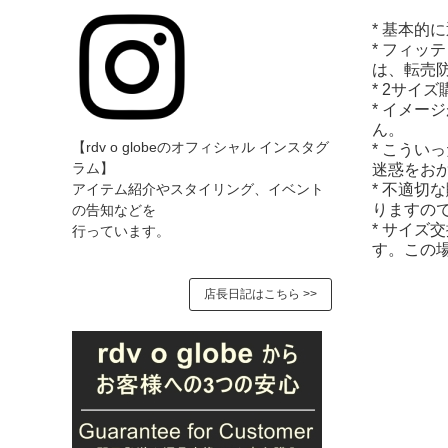
* 基本的
* フィッ
は、転売
* 2サイ
* イメー
ん。
【rdv o globeのオフィシャル インスタグ
* こうい
迷惑をお
ラム】
* 不適切
アイテム紹介やスタイリング、イベント
りますの
の告知などを
* サイズ
行っています。
す。この
店長日記はこちら >>