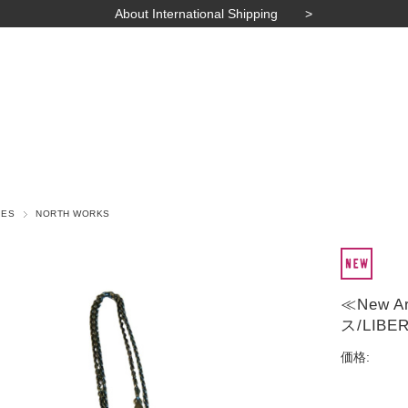
About International Shipping
IES
NORTH WORKS
≪New 
ス/LIBER
価格: