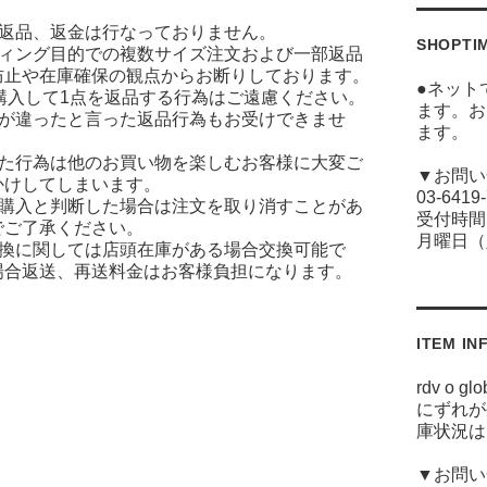
に返品、返金は行なっておりません。
SHOPTI
ティング目的での複数サイズ注文および一部返品
防止や在庫確保の観点からお断りしております。
●ネット
ズ購入して1点を返品する行為はご遠慮ください。
ます。お
ジが違ったと言った返品行為もお受けできませ
ます。
った行為は他のお買い物を楽しむお客様に大変ご
▼お問い
かけしてしまいます。
03-6419
な購入と判断した場合は注文を取り消すことがあ
受付時間(
でご了承ください。
月曜日（
交換に関しては店頭在庫がある場合交換可能で
場合返送、再送料金はお客様負担になります。
ITEM IN
rdv o
にずれが
庫状況は
▼お問い合