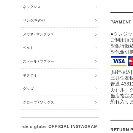
ネックレス
リング/その他
PAYMENT
●クレジ
メガネ / サングラス
ご利用頂
※銀行振
ベルト
※代金引
ストール / マフラー
[銀行振込]
ネクタイ
三井住友銀
普通 4331
グッズ
カ）ル 
当店指定
恐れ入り
グローブ / ソックス
rdv o globe OFFICIAL INSTAGRAM
RETURN P