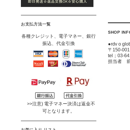
お支払方法一覧
SHOP IN
各種クレジット、電子マネー、銀行
振込、代金引換
●rdv o
〒150-0
tel；03-6
担当者 
>>注意) 電子マネー決済は返金不
可となります。
お気に入り リスト