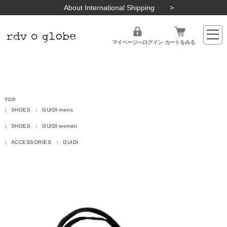
About International Shipping
マイページへログイン
カートをみる
TOP
SHOES
GUIDI-mens
SHOES
GUIDI-women
ACCESSORIES
GUIDI