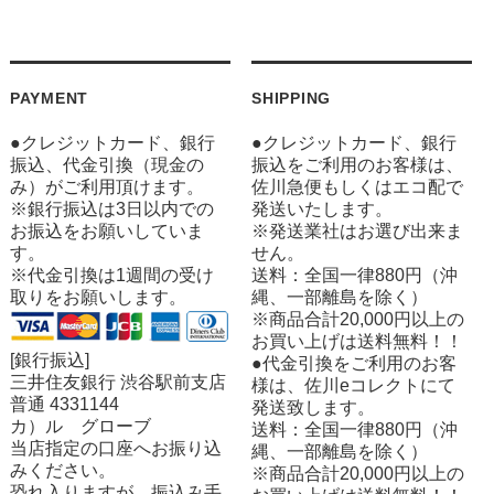
PAYMENT
SHIPPING
●クレジットカード、銀行
●クレジットカード、銀行
振込、代金引換（現金の
振込をご利用のお客様は、
み）がご利用頂けます。
佐川急便もしくはエコ配で
※銀行振込は3日以内での
発送いたします。
お振込をお願いしていま
※発送業社はお選び出来ま
す。
せん。
※代金引換は1週間の受け
送料：全国一律880円（沖
取りをお願いします。
縄、一部離島を除く）
※商品合計20,000円以上の
お買い上げは送料無料！！
[銀行振込]
●代金引換をご利用のお客
三井住友銀行 渋谷駅前支店
様は、佐川eコレクトにて
普通 4331144
発送致します。
カ）ル グローブ
送料：全国一律880円（沖
当店指定の口座へお振り込
縄、一部離島を除く）
みください。
※商品合計20,000円以上の
恐れ入りますが、振込み手