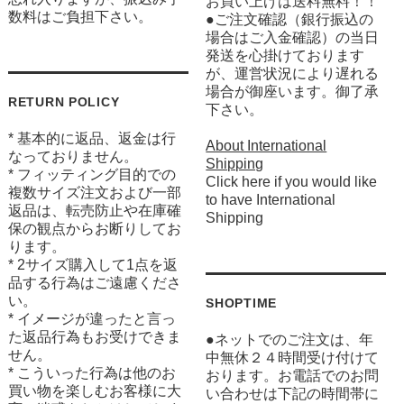
お買い上げは送料無料！！
数料はご負担下さい。
●ご注文確認（銀行振込の
場合はご入金確認）の当日
発送を心掛けております
が、運営状況により遅れる
場合が御座います。御了承
RETURN POLICY
下さい。
* 基本的に返品、返金は行
About International
なっておりません。
Shipping
* フィッティング目的での
Click here if you would like
複数サイズ注文および一部
to have International
返品は、転売防止や在庫確
Shipping
保の観点からお断りしてお
ります。
* 2サイズ購入して1点を返
品する行為はご遠慮くださ
い。
SHOPTIME
* イメージが違ったと言っ
た返品行為もお受けできま
●ネットでのご注文は、年
せん。
中無休２４時間受け付けて
* こういった行為は他のお
おります。お電話でのお問
買い物を楽しむお客様に大
い合わせは下記の時間帯に