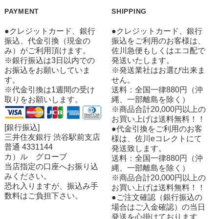
PAYMENT
SHIPPING
●クレジットカード、銀行
●クレジットカード、銀行
振込、代金引換（現金の
振込をご利用のお客様は、
み）がご利用頂けます。
佐川急便もしくはエコ配で
※銀行振込は3日以内での
発送いたします。
お振込をお願いしていま
※発送業社はお選び出来ま
す。
せん。
※代金引換は1週間の受け
送料：全国一律880円（沖
取りをお願いします。
縄、一部離島を除く）
※商品合計20,000円以上の
お買い上げは送料無料！！
[銀行振込]
●代金引換をご利用のお客
三井住友銀行 渋谷駅前支店
様は、佐川eコレクトにて
普通 4331144
発送致します。
カ）ル グローブ
送料：全国一律880円（沖
当店指定の口座へお振り込
縄、一部離島を除く）
みください。
※商品合計20,000円以上の
恐れ入りますが、振込み手
お買い上げは送料無料！！
数料はご負担下さい。
●ご注文確認（銀行振込の
場合はご入金確認）の当日
発送を心掛けております