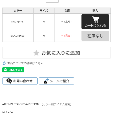
カラー
サイズ
在庫
購入
NAVY(#78)
M
○（あり）
BLACK(#19)
M
×（完売）
返品についての詳細はこちら
■ITEM'S COLOR VARIETION [カラー別アイテム紹介]