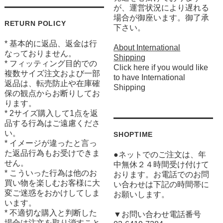
が、運営状況により遅れる
場合が御座います。御了承
RETURN POLICY
下さい。
* 基本的に返品、返金は行
About International
なっておりません。
Shipping
* フィッティング目的での
Click here if you would like
複数サイズ注文および一部
to have International
返品は、転売防止や在庫確
Shipping
保の観点からお断りしてお
ります。
* 2サイズ購入して1点を返
品する行為はご遠慮くださ
い。
SHOPTIME
* イメージが違ったと言っ
た返品行為もお受けできま
●ネットでのご注文は、年
せん。
中無休２４時間受け付けて
* こういった行為は他のお
おります。お電話でのお問
買い物を楽しむお客様に大
い合わせは下記の時間帯に
変ご迷惑をおかけしてしま
お願いします。
います。
* 不適切な購入と判断した
▼お問い合わせ電話番号
場合は注文を取り消すこと