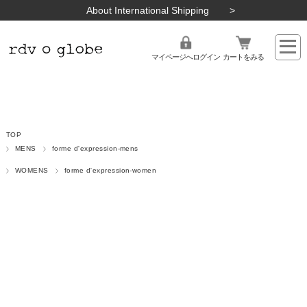
About International Shipping
マイページへログイン
カートをみる
TOP
MENS
forme d'expression-mens
WOMENS
forme d'expression-women