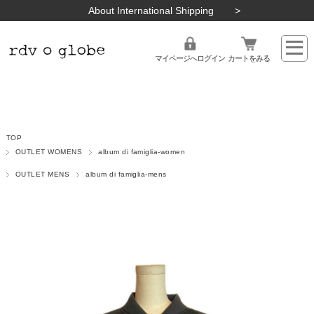
About International Shipping
マイページへログイン
カートをみる
TOP
OUTLET WOMENS
album di famiglia-women
OUTLET MENS
album di famiglia-mens