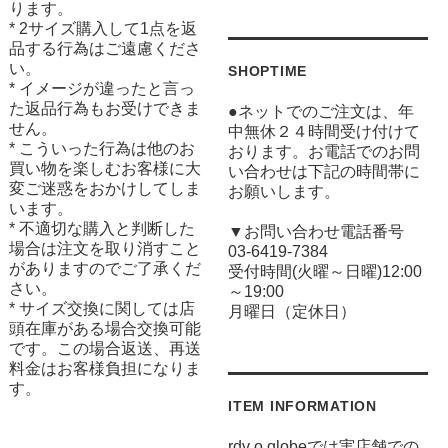
ります。
* 2サイズ購入して1点を返
品する行為はご遠慮くださ
い。
SHOPTIME
* イメージが違ったと言っ
た返品行為もお受けできま
●ネットでのご注文は、年
せん。
中無休２４時間受け付けて
* こういった行為は他のお
おります。お電話でのお問
買い物を楽しむお客様に大
い合わせは下記の時間帯に
変ご迷惑をおかけしてしま
お願いします。
います。
* 不適切な購入と判断した
▼お問い合わせ電話番号
場合は注文を取り消すこと
03-6419-7384
がありますのでご了承くだ
受付時間(火曜～日曜)12:00
さい。
～19:00
* サイズ交換に関しては店
月曜日（定休日）
頭在庫がある場合交換可能
です。この場合返送、再送
料金はお客様負担になりま
す。
ITEM INFORMATION
rdv o globeでは実店舗での