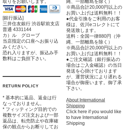
取りをお願いします。
縄、一部離島を除く）
※商品合計20,000円以上の
お買い上げは送料無料！！
[銀行振込]
●代金引換をご利用のお客
三井住友銀行 渋谷駅前支店
様は、佐川eコレクトにて
普通 4331144
発送致します。
カ）ル グローブ
送料：全国一律880円（沖
当店指定の口座へお振り込
縄、一部離島を除く）
みください。
※商品合計20,000円以上の
恐れ入りますが、振込み手
お買い上げは送料無料！！
数料はご負担下さい。
●ご注文確認（銀行振込の
場合はご入金確認）の当日
発送を心掛けております
が、運営状況により遅れる
場合が御座います。御了承
RETURN POLICY
下さい。
* 基本的に返品、返金は行
About International
なっておりません。
Shipping
* フィッティング目的での
Click here if you would like
複数サイズ注文および一部
to have International
返品は、転売防止や在庫確
Shipping
保の観点からお断りしてお