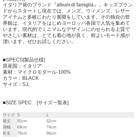
イタリア発のブランド『album di famiglia』。キッズブラン
ドからスタートし現在では、メンズ、ウィメンズ、レザー
アイテムと多岐にわたり展開をしています。その独自の世
界観は、イタリアをはじめヨーロッパ各国で人気を集めて
います。現代的でミニマムなデザインにのせられる上質で
やさしい素材は、とても着心地が良く、程よいモード感が
漂います。ぜひお試しください。
■SPECS[製品仕様]
原産国：イタリア
素材：マイクロモダール-100%
カラー：BLACK
サイズ：S,L
■SIZE SPEC [サイズ一覧表]
サイズ
S
L
着丈
55cm
62cm
身幅
69cm
74cm
裄丈
79cm
86cm