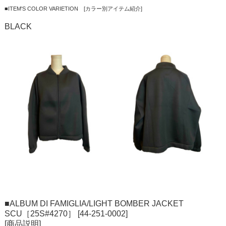
■ITEM'S COLOR VARIETION [カラー別アイテム紹介]
BLACK
■ALBUM DI FAMIGLIA/LIGHT BOMBER JACKET
SCU［25S#4270］ [44-251-0002]
[商品説明]