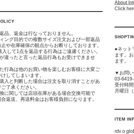
About Int
Click her
OLICY
に返品、返金は行なっておりません。
SHOPTI
ティング目的での複数サイズ注文および一部返品
防止や在庫確保の観点からお断りしております。
●ネット
ズ購入して1点を返品する行為はご遠慮ください。
ます。お
ジが違ったと言った返品行為もお受けできませ
ます。
った行為は他のお買い物を楽しむお客様に大変ご
▼お問い
かけしてしまいます。
03-6419
な購入と判断した場合は注文を取り消すことがあ
受付時間(
でご了承ください。
月曜日（
交換に関しては店頭在庫がある場合交換可能で
場合返送、再送料金はお客様負担になります。
ITEM IN
rdv o