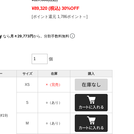
¥89,320
(税込)
30%OFF
[ポイント還元 1,786ポイント～]
なら
月々29,773円
から。分割手数料無料
個
ー
サイズ
在庫
購入
XS
×（完売）
S
○（あり）
#19)
M
○（あり）