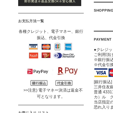
SHOPPIN
お支払方法一覧
各種クレジット、電子マネー、銀行
振込、代金引換
PAYMENT
●クレジ
ご利用頂
※銀行振
※代金引
[銀行振込]
三井住友銀
>>注意) 電子マネー決済は返金不
普通 4331
可となります。
カ）ル 
当店指定
恐れ入り
お気に入り リスト