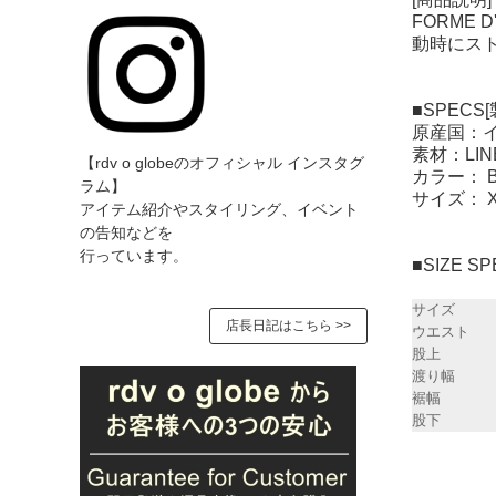
FORME
動時にス
■SPECS
原産国：
素材：LINE
【rdv o globeのオフィシャル インスタグ
カラー： B
ラム】
サイズ： XS
アイテム紹介やスタイリング、イベント
の告知などを
行っています。
■SIZE 
サイズ
店長日記はこちら >>
ウエスト
股上
渡り幅
裾幅
股下