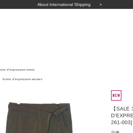
About International Shipping
orme d'expression-mens
forme d'expression-women
【SALE 
D'EXPRE
261-003]
定価: