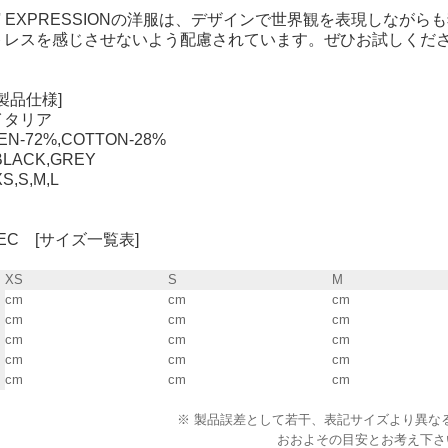
 D' EXPRESSIONの洋服は、デザインで世界観を表現しな
トレスを感じさせないよう配慮されています。ぜひお試しくだ
[製品仕様]
イタリア
N-72%,COTTON-28%
LACK,GREY
,S,M,L
SPEC [サイズ一覧表]
XS
S
M
cm
cm
cm
cm
cm
cm
cm
cm
cm
cm
cm
cm
cm
cm
cm
※ 製品誤差として若干、表記サイズより異な
おおよその目安とお考え下さ