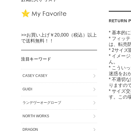
RETURN P
* 基本的
>>お買い上げ￥20,000（税込）以上
* フィッ
で送料無料！！
は、転売
* 2サイ
* イメー
注目キーワード
ん。
* こうい
迷惑をお
CASEY CASEY
* 不適切
りますの
GUIDI
* サイズ
す。この
ランデヴーオーグローブ
NORTH WORKS
DRAGON