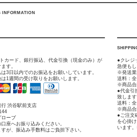
G INFORMATION
SHIPPIN
ットカード、銀行振込、代金引換（現金のみ）が
●クレジ
けます。
急便もし
込は3日以内でのお振込をお願いしています。
※発送業
換は1週間の受け取りをお願いします。
送料：全
※商品合
●代金引
致します
送料：全
行 渋谷駅前支店
※商品合
144
●ご注文
グローブ
を心掛け
の口座へお振り込みください。
います。
ますが、振込み手数料はご負担下さい。