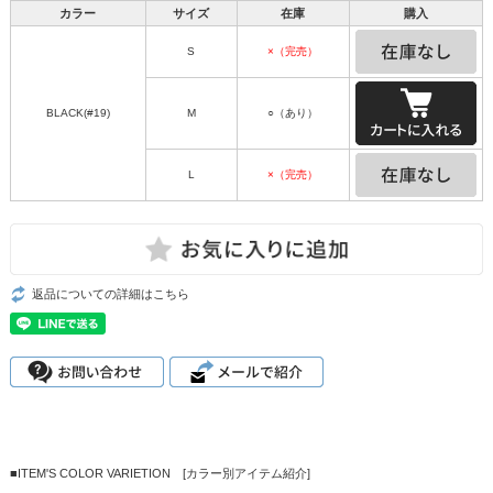
カラー
サイズ
在庫
購入
S
×（完売）
BLACK(#19)
M
○（あり）
L
×（完売）
返品についての詳細はこちら
■ITEM'S COLOR VARIETION [カラー別アイテム紹介]