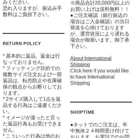
みください。
※商品合計20,000円以上の
恐れ入りますが、振込み手
お買い上げは送料無料！！
数料はご負担下さい。
●ご注文確認（銀行振込の
場合はご入金確認）の当日
発送を心掛けております
が、運営状況により遅れる
場合が御座います。御了承
RETURN POLICY
下さい。
* 基本的に返品、返金は行
About International
なっておりません。
Shipping
* フィッティング目的での
Click here if you would like
複数サイズ注文および一部
to have International
返品は、転売防止や在庫確
Shipping
保の観点からお断りしてお
ります。
* 2サイズ購入して1点を返
品する行為はご遠慮くださ
い。
SHOPTIME
* イメージが違ったと言っ
た返品行為もお受けできま
●ネットでのご注文は、年
せん。
中無休２４時間受け付けて
* こういった行為は他のお
おります。お電話でのお問