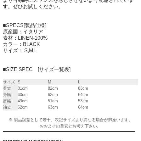
より可動時にストレスを感じさせないよう配慮されていま
す。ぜひお試しください。
■SPECS[製品仕様]
原産国：イタリア
素材：LINEN-100%
カラー：BLACK
サイズ： S,M,L
■SIZE SPEC [サイズ一覧表]
サイズ
S
M
L
着丈
81cm
82cm
83cm
身幅
60cm
62cm
64cm
肩幅
49cm
51cm
53cm
袖丈
62cm
63cm
64cm
※ 製品誤差として若干、表記サイズより異なる場合が御座います。
おおよその目安とお考え下さい。