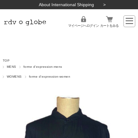
About International Shipping
マイページへログイン
カートをみる
TOP
MENS
forme d'expression-mens
WOMENS
forme d'expression-women