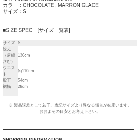
カラー：CHOCOLATE , MARRON GLACE
サイズ：S
■SIZE SPEC [サイズ一覧表]
サイズ
S
総丈
（肩紐
136cm
含む）
ウエス
約110cm
ト
股下
54cm
裾幅
29cm
※ 製品誤差として若干、表記サイズより異なる場合が御座います。
おおよその目安とお考え下さい。
SHOPPING INFORMATION