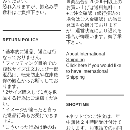
みください。
※商品合計20,000円以上の
恐れ入りますが、振込み手
お買い上げは送料無料！！
数料はご負担下さい。
●ご注文確認（銀行振込の
場合はご入金確認）の当日
発送を心掛けております
が、運営状況により遅れる
場合が御座います。御了承
RETURN POLICY
下さい。
* 基本的に返品、返金は行
About International
なっておりません。
Shipping
* フィッティング目的での
Click here if you would like
複数サイズ注文および一部
to have International
返品は、転売防止や在庫確
Shipping
保の観点からお断りしてお
ります。
* 2サイズ購入して1点を返
品する行為はご遠慮くださ
い。
SHOPTIME
* イメージが違ったと言っ
た返品行為もお受けできま
●ネットでのご注文は、年
せん。
中無休２４時間受け付けて
* こういった行為は他のお
おります。お電話でのお問