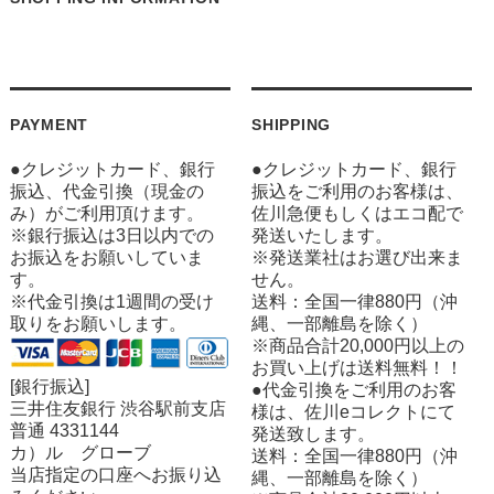
PAYMENT
SHIPPING
●クレジットカード、銀行
●クレジットカード、銀行
振込、代金引換（現金の
振込をご利用のお客様は、
み）がご利用頂けます。
佐川急便もしくはエコ配で
※銀行振込は3日以内での
発送いたします。
お振込をお願いしていま
※発送業社はお選び出来ま
す。
せん。
※代金引換は1週間の受け
送料：全国一律880円（沖
取りをお願いします。
縄、一部離島を除く）
※商品合計20,000円以上の
お買い上げは送料無料！！
[銀行振込]
●代金引換をご利用のお客
三井住友銀行 渋谷駅前支店
様は、佐川eコレクトにて
普通 4331144
発送致します。
カ）ル グローブ
送料：全国一律880円（沖
当店指定の口座へお振り込
縄、一部離島を除く）