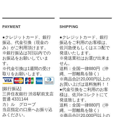
PAYMENT
SHIPPING
●クレジットカード、銀行
●クレジットカード、銀行
振込、代金引換（現金の
振込をご利用のお客様は、
み）がご利用頂けます。
佐川急便もしくはエコ配で
※銀行振込は3日以内での
発送いたします。
お振込をお願いしていま
※発送業社はお選び出来ま
す。
せん。
※代金引換は1週間の受け
送料：全国一律880円（沖
取りをお願いします。
縄、一部離島を除く）
※商品合計20,000円以上の
お買い上げは送料無料！！
[銀行振込]
●代金引換をご利用のお客
三井住友銀行 渋谷駅前支店
様は、佐川eコレクトにて
普通 4331144
発送致します。
カ）ル グローブ
送料：全国一律880円（沖
当店指定の口座へお振り込
縄、一部離島を除く）
みください。
※商品合計20,000円以上の