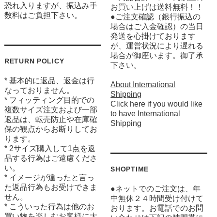
恐れ入りますが、振込み手
お買い上げは送料無料！！
数料はご負担下さい。
●ご注文確認（銀行振込の
場合はご入金確認）の当日
発送を心掛けております
が、運営状況により遅れる
場合が御座います。御了承
RETURN POLICY
下さい。
* 基本的に返品、返金は行
About International
なっておりません。
Shipping
* フィッティング目的での
Click here if you would like
複数サイズ注文および一部
to have International
返品は、転売防止や在庫確
Shipping
保の観点からお断りしてお
ります。
* 2サイズ購入して1点を返
品する行為はご遠慮くださ
い。
SHOPTIME
* イメージが違ったと言っ
た返品行為もお受けできま
●ネットでのご注文は、年
せん。
中無休２４時間受け付けて
* こういった行為は他のお
おります。お電話でのお問
買い物を楽しむお客様に大