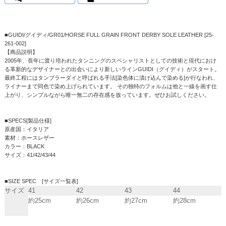
■GUIDI/グイディ/GR01/HORSE FULL GRAIN FRONT DERBY SOLE LEATHER [25-
261-002]
【商品説明】
2005年、長年に渡り培われたタンニングのスペシャリストとしての技術と現代におけ
る革新的なデザイナーとの出会いにより新しいラインGUIDI（グイディ）がスタート。
最終工程にはタンブラーダイと呼ばれる手法[染色体に漬け込んで染める]が行なわれ、
ライナーまで同色で染め上げられています。 その独特のフォルムは他と一線を画す仕
上がり、シンプルながら唯一無二の存在感を放っています。ぜひお試しください。
■SPECS[製品仕様]
原産国：イタリア
素材：ホースレザー
カラー：BLACK
サイズ：41/42/43/44
■SIZE SPEC [サイズ一覧表]
サイズ
41
42
43
44
約25cm
約26cm
約27cm
約28cm