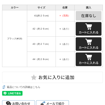
カラー
サイズ
在庫
購入
41(約２５cm)
×（完売）
42（約２６cm）
○（あり）
ブラック(#19)
43（約２７cm）
○（あり）
44（約２８cm）
○（あり）
返品についての詳細はこちら