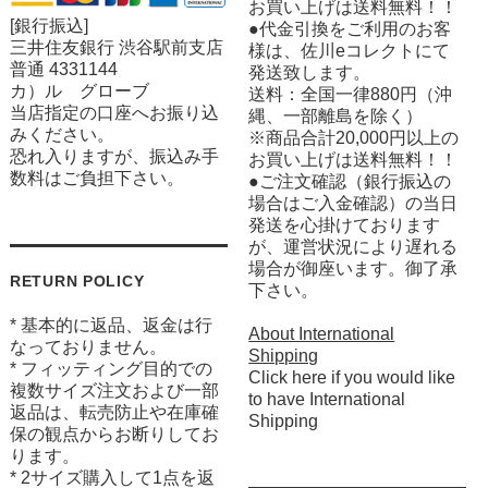
お買い上げは送料無料！！
[銀行振込]
●代金引換をご利用のお客
三井住友銀行 渋谷駅前支店
様は、佐川eコレクトにて
普通 4331144
発送致します。
カ）ル グローブ
送料：全国一律880円（沖
当店指定の口座へお振り込
縄、一部離島を除く）
みください。
※商品合計20,000円以上の
恐れ入りますが、振込み手
お買い上げは送料無料！！
数料はご負担下さい。
●ご注文確認（銀行振込の
場合はご入金確認）の当日
発送を心掛けております
が、運営状況により遅れる
場合が御座います。御了承
RETURN POLICY
下さい。
* 基本的に返品、返金は行
About International
なっておりません。
Shipping
* フィッティング目的での
Click here if you would like
複数サイズ注文および一部
to have International
返品は、転売防止や在庫確
Shipping
保の観点からお断りしてお
ります。
* 2サイズ購入して1点を返