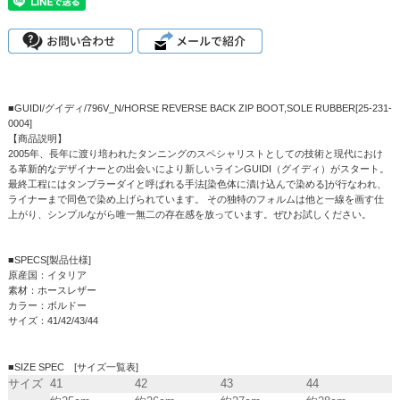
■GUIDI/グイディ/796V_N/HORSE REVERSE BACK ZIP BOOT,SOLE RUBBER[25-231-
0004]
【商品説明】
2005年、長年に渡り培われたタンニングのスペシャリストとしての技術と現代におけ
る革新的なデザイナーとの出会いにより新しいラインGUIDI（グイディ）がスタート。
最終工程にはタンブラーダイと呼ばれる手法[染色体に漬け込んで染める]が行なわれ、
ライナーまで同色で染め上げられています。 その独特のフォルムは他と一線を画す仕
上がり、シンプルながら唯一無二の存在感を放っています。ぜひお試しください。
■SPECS[製品仕様]
原産国：イタリア
素材：ホースレザー
カラー：ボルドー
サイズ：41/42/43/44
■SIZE SPEC [サイズ一覧表]
サイズ
41
42
43
44