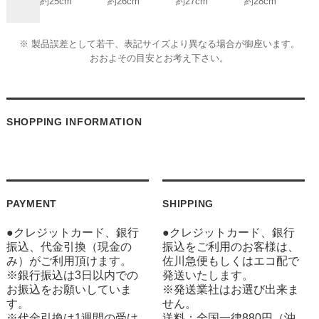
約25cm
約26cm
約27cm
約28cm
※ 製品誤差として若干、表記サイズより異なる場合が御座います。
おおよその目安とお考え下さい。
SHOPPING INFORMATION
PAYMENT
SHIPPING
●クレジットカード、銀行
●クレジットカード、銀行
振込、代金引換（現金の
振込をご利用のお客様は、
み）がご利用頂けます。
佐川急便もしくはエコ配で
※銀行振込は3日以内での
発送いたします。
お振込をお願いしていま
※発送業社はお選び出来ま
す。
せん。
※代金引換は1週間の受け
送料：全国一律880円（沖