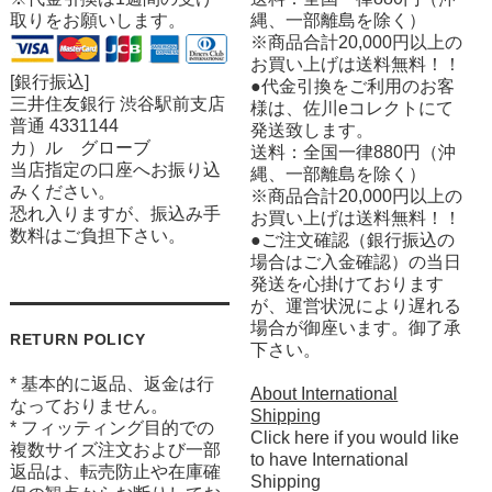
取りをお願いします。
縄、一部離島を除く）
※商品合計20,000円以上の
お買い上げは送料無料！！
[銀行振込]
●代金引換をご利用のお客
三井住友銀行 渋谷駅前支店
様は、佐川eコレクトにて
普通 4331144
発送致します。
カ）ル グローブ
送料：全国一律880円（沖
当店指定の口座へお振り込
縄、一部離島を除く）
みください。
※商品合計20,000円以上の
恐れ入りますが、振込み手
お買い上げは送料無料！！
数料はご負担下さい。
●ご注文確認（銀行振込の
場合はご入金確認）の当日
発送を心掛けております
が、運営状況により遅れる
場合が御座います。御了承
RETURN POLICY
下さい。
* 基本的に返品、返金は行
About International
なっておりません。
Shipping
* フィッティング目的での
Click here if you would like
複数サイズ注文および一部
to have International
返品は、転売防止や在庫確
Shipping