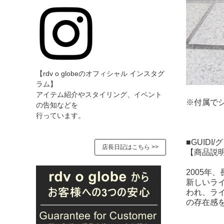
【rdv o globeのオフィシャル インスタグ
ラム】
アイテム紹介やスタイリング、イベント
※付属で
の告知などを
行っています。
■GUIDI/グ
店長日記はこちら >>
【商品説
2005
新しいライ
われ、ラ
の存在感