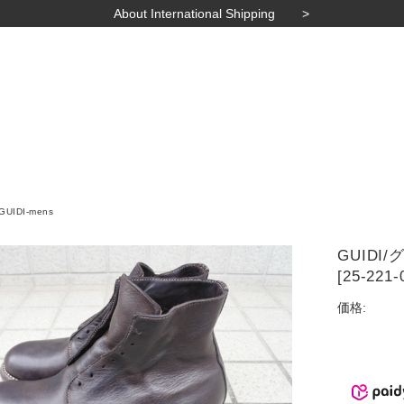
About International Shipping
GUIDI-mens
GUIDI/
[25-221-
価格: