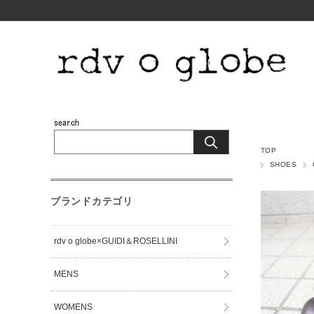
TOP
SHOES
ブランドカテゴリ
rdv o globe×GUIDI＆ROSELLINI
MENS
WOMENS