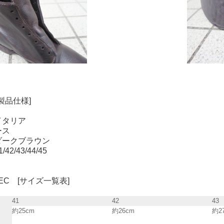
[製品仕様]
イタリア
ース
ダークブラウン
2/43/44/45
SPEC [サイズ一覧表]
41
42
43
約25cm
約26cm
約2