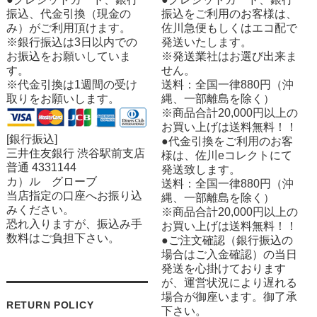
振込、代金引換（現金の
振込をご利用のお客様は、
み）がご利用頂けます。
佐川急便もしくはエコ配で
※銀行振込は3日以内での
発送いたします。
お振込をお願いしていま
※発送業社はお選び出来ま
す。
せん。
※代金引換は1週間の受け
送料：全国一律880円（沖
取りをお願いします。
縄、一部離島を除く）
※商品合計20,000円以上の
お買い上げは送料無料！！
[銀行振込]
●代金引換をご利用のお客
三井住友銀行 渋谷駅前支店
様は、佐川eコレクトにて
普通 4331144
発送致します。
カ）ル グローブ
送料：全国一律880円（沖
当店指定の口座へお振り込
縄、一部離島を除く）
みください。
※商品合計20,000円以上の
恐れ入りますが、振込み手
お買い上げは送料無料！！
数料はご負担下さい。
●ご注文確認（銀行振込の
場合はご入金確認）の当日
発送を心掛けております
が、運営状況により遅れる
場合が御座います。御了承
RETURN POLICY
下さい。