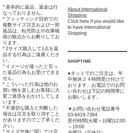
* 基本的に返品、返金は行
About International
なっておりません。
Shipping
* フィッティング目的での
Click here if you would like
複数サイズ注文および一部
to have International
返品は、転売防止や在庫確
Shipping
保の観点からお断りしてお
ります。
* 2サイズ購入して1点を返
品する行為はご遠慮くださ
い。
SHOPTIME
* イメージが違ったと言っ
た返品行為もお受けできま
●ネットでのご注文は、年
せん。
中無休２４時間受け付けて
* こういった行為は他のお
おります。お電話でのお問
買い物を楽しむお客様に大
い合わせは下記の時間帯に
変ご迷惑をおかけしてしま
お願いします。
います。
* 不適切な購入と判断した
▼お問い合わせ電話番号
場合は注文を取り消すこと
03-6419-7384
がありますのでご了承くだ
受付時間(火曜～日曜)12:00
さい。
～19:00
* サイズ交換に関しては店
月曜日（定休日）