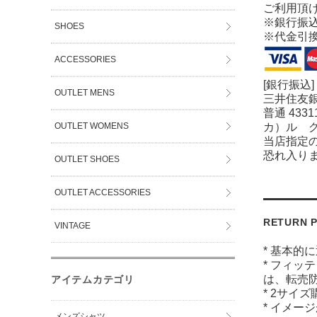
ご利用頂
※銀行振
SHOES
※代金引
ACCESSORIES
[銀行振込]
OUTLET MENS
三井住友銀
普通 4331
OUTLET WOMENS
カ）ル 
当店指定
恐れ入り
OUTLET SHOES
OUTLET ACCESSORIES
RETURN P
VINTAGE
* 基本的
* フィッ
は、転売
アイテムカテゴリ
* 2サイ
* イメー
メンズシャツ