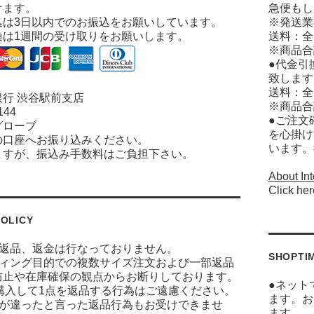
けます。
急便もし
込は3日以内でのお振込をお願いしています。
※発送業
換は1週間の受け取りをお願いします。
送料：全
※商品合
●代金引
致します
送料：全
行 渋谷駅前支店
※商品合
144
●ご注文
グローブ
を心掛け
の口座へお振り込みください。
います。
ますが、振込み手数料はご負担下さい。
About Int
Click her
OLICY
に返品、返金は行なっておりません。
SHOPTI
ティング目的での複数サイズ注文および一部返品
防止や在庫確保の観点からお断りしております。
●ネット
ズ購入して1点を返品する行為はご遠慮ください。
ます。お
ジが違ったと言った返品行為もお受けできませ
ます。