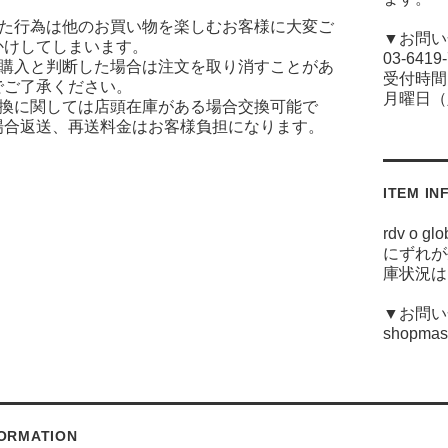
った行為は他のお買い物を楽しむお客様に大変ご
▼お問い
かけしてしまいます。
03-6419
な購入と判断した場合は注文を取り消すことがあ
受付時間(
でご了承ください。
月曜日（
交換に関しては店頭在庫がある場合交換可能で
場合返送、再送料金はお客様負担になります。
ITEM IN
rdv o
にずれが
庫状況は
▼お問い合
shopmast
FORMATION