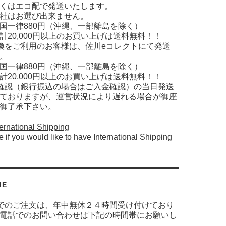
くはエコ配で発送いたします。
社はお選び出来ません。
国一律880円（沖縄、一部離島を除く）
計20,000円以上のお買い上げは送料無料！！
換をご利用のお客様は、佐川eコレクトにて発送
。
国一律880円（沖縄、一部離島を除く）
計20,000円以上のお買い上げは送料無料！！
確認（銀行振込の場合はご入金確認）の当日発送
ておりますが、運営状況により遅れる場合が御座
御了承下さい。
ernational Shipping
e if you would like to have International Shipping
ME
でのご注文は、年中無休２４時間受け付けており
電話でのお問い合わせは下記の時間帯にお願いし