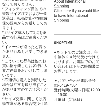
About International
なっておりません。
Shipping
* フィッティング目的での
Click here if you would like
複数サイズ注文および一部
to have International
返品は、転売防止や在庫確
Shipping
保の観点からお断りしてお
ります。
* 2サイズ購入して1点を返
品する行為はご遠慮くださ
い。
SHOPTIME
* イメージが違ったと言っ
た返品行為もお受けできま
●ネットでのご注文は、年
せん。
中無休２４時間受け付けて
* こういった行為は他のお
おります。お電話でのお問
買い物を楽しむお客様に大
い合わせは下記の時間帯に
変ご迷惑をおかけしてしま
お願いします。
います。
* 不適切な購入と判断した
▼お問い合わせ電話番号
場合は注文を取り消すこと
03-6419-7384
がありますのでご了承くだ
受付時間(火曜～日曜)12:00
さい。
～19:00
* サイズ交換に関しては店
月曜日（定休日）
頭在庫がある場合交換可能