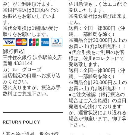
み）がご利用頂けます。
佐川急便もしくはエコ配で
※銀行振込は3日以内での
発送いたします。
お振込をお願いしていま
※発送業社はお選び出来ま
す。
せん。
※代金引換は1週間の受け
送料：全国一律880円（沖
取りをお願いします。
縄、一部離島を除く）
※商品合計20,000円以上の
お買い上げは送料無料！！
[銀行振込]
●代金引換をご利用のお客
三井住友銀行 渋谷駅前支店
様は、佐川eコレクトにて
普通 4331144
発送致します。
カ）ル グローブ
送料：全国一律880円（沖
当店指定の口座へお振り込
縄、一部離島を除く）
みください。
※商品合計20,000円以上の
恐れ入りますが、振込み手
お買い上げは送料無料！！
数料はご負担下さい。
●ご注文確認（銀行振込の
場合はご入金確認）の当日
発送を心掛けております
が、運営状況により遅れる
場合が御座います。御了承
RETURN POLICY
下さい。
* 基本的に返品、返金は行