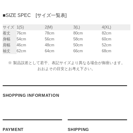
■SIZE SPEC [サイズ一覧表]
サイズ
1(S)
2(M)
3(L)
4(XL)
着丈
76cm
78cm
80cm
82cm
身幅
54cm
56cm
58cm
60cm
肩幅
46cm
48cm
50cm
52cm
袖丈
62cm
64cm
66cm
68cm
※ 製品誤差として若干、表記サイズより異なる場合が御座います。
おおよその目安とお考え下さい。
SHOPPING INFORMATION
PAYMENT
SHIPPING