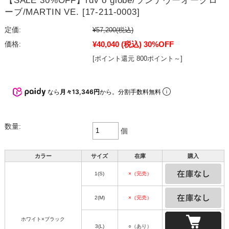
【SALE 30%OFF】rdv o globe/ランデヴーオーグロ
ーブ/MARTIN VE. [17-211-0003]
定価:
¥57,200
(税込)
¥40,040
(税込)
30%OFF
価格:
[ポイント還元 800ポイント～]
なら
月々13,346円
から。分割手数料無料
数量:
個
カラー
サイズ
在庫
購入
1(S)
×（完売）
2(M)
×（完売）
ホワイト×ブラック
3(L)
○（あり）