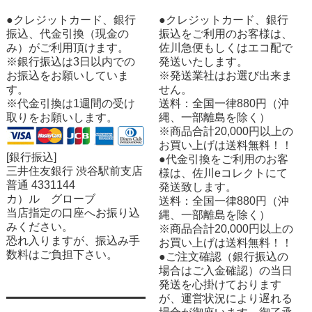
●クレジットカード、銀行
●クレジットカード、銀行
振込、代金引換（現金の
振込をご利用のお客様は、
み）がご利用頂けます。
佐川急便もしくはエコ配で
※銀行振込は3日以内での
発送いたします。
お振込をお願いしていま
※発送業社はお選び出来ま
す。
せん。
※代金引換は1週間の受け
送料：全国一律880円（沖
取りをお願いします。
縄、一部離島を除く）
※商品合計20,000円以上の
お買い上げは送料無料！！
[銀行振込]
●代金引換をご利用のお客
三井住友銀行 渋谷駅前支店
様は、佐川eコレクトにて
普通 4331144
発送致します。
カ）ル グローブ
送料：全国一律880円（沖
当店指定の口座へお振り込
縄、一部離島を除く）
みください。
※商品合計20,000円以上の
恐れ入りますが、振込み手
お買い上げは送料無料！！
数料はご負担下さい。
●ご注文確認（銀行振込の
場合はご入金確認）の当日
発送を心掛けております
が、運営状況により遅れる