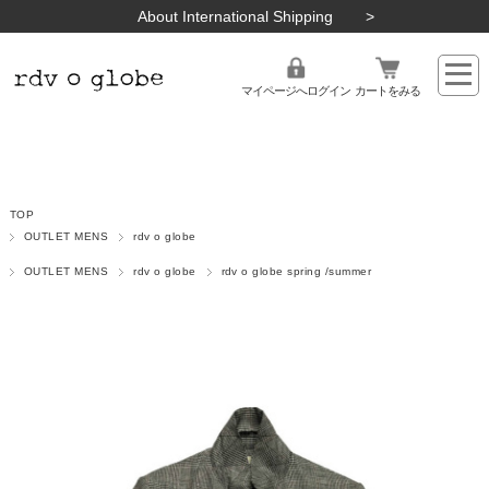
About International Shipping
マイページへログイン
カートをみる
TOP
OUTLET MENS
rdv o globe
OUTLET MENS
rdv o globe
rdv o globe spring /summer