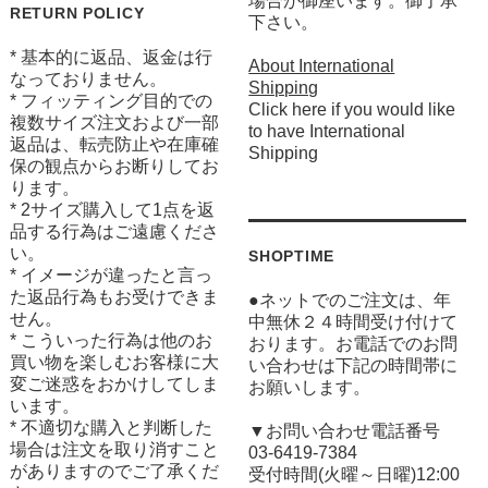
場合が御座います。御了承
RETURN POLICY
下さい。
* 基本的に返品、返金は行
About International
なっておりません。
Shipping
* フィッティング目的での
Click here if you would like
複数サイズ注文および一部
to have International
返品は、転売防止や在庫確
Shipping
保の観点からお断りしてお
ります。
* 2サイズ購入して1点を返
品する行為はご遠慮くださ
い。
SHOPTIME
* イメージが違ったと言っ
た返品行為もお受けできま
●ネットでのご注文は、年
せん。
中無休２４時間受け付けて
* こういった行為は他のお
おります。お電話でのお問
買い物を楽しむお客様に大
い合わせは下記の時間帯に
変ご迷惑をおかけしてしま
お願いします。
います。
* 不適切な購入と判断した
▼お問い合わせ電話番号
場合は注文を取り消すこと
03-6419-7384
がありますのでご了承くだ
受付時間(火曜～日曜)12:00