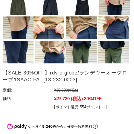
【SALE 30%OFF】rdv o globe/ランデヴーオーグロ
ーブ/ISAAC PA. [13-232-0003]
定価:
¥39,600
(税込)
¥27,720
(税込)
30%OFF
価格:
[ポイント還元 554ポイント～]
なら
月々9,240円
から。分割手数料無料