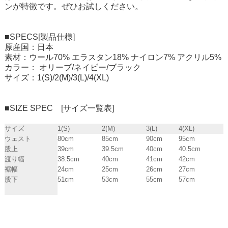
ンが特徴です。ぜひお試しください。
■SPECS[製品仕様]
原産国：日本
素材：ウール70% エラスタン18% ナイロン7% アクリル5%
カラー： オリーブ/ネイビー/ブラック
サイズ：1(S)/2(M)/3(L)/4(XL)
■SIZE SPEC [サイズ一覧表]
サイズ
1(S)
2(M)
3(L)
4(XL)
ウェスト
80cm
85cm
90cm
95cm
股上
39cm
39.5cm
40cm
40.5cm
渡り幅
38.5cm
40cm
41cm
42cm
裾幅
24cm
25cm
26cm
27cm
股下
51cm
53cm
55cm
57cm