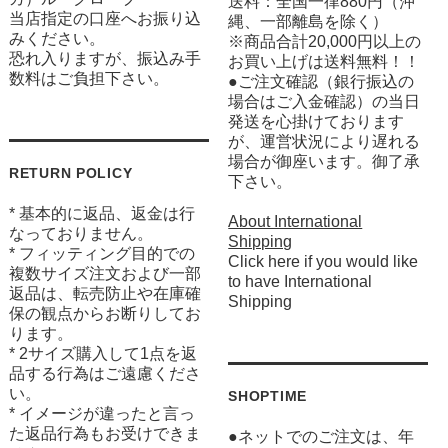
送料：全国一律880円（沖
当店指定の口座へお振り込
縄、一部離島を除く）
みください。
※商品合計20,000円以上の
恐れ入りますが、振込み手
お買い上げは送料無料！！
数料はご負担下さい。
●ご注文確認（銀行振込の
場合はご入金確認）の当日
発送を心掛けております
が、運営状況により遅れる
場合が御座います。御了承
RETURN POLICY
下さい。
* 基本的に返品、返金は行
About International
なっておりません。
Shipping
* フィッティング目的での
Click here if you would like
複数サイズ注文および一部
to have International
返品は、転売防止や在庫確
Shipping
保の観点からお断りしてお
ります。
* 2サイズ購入して1点を返
品する行為はご遠慮くださ
い。
SHOPTIME
* イメージが違ったと言っ
た返品行為もお受けできま
●ネットでのご注文は、年