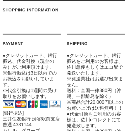
SHOPPING INFORMATION
PAYMENT
SHIPPING
●クレジットカード、銀行
●クレジットカード、銀行
振込、代金引換（現金の
振込をご利用のお客様は、
み）がご利用頂けます。
佐川急便もしくはエコ配で
※銀行振込は3日以内での
発送いたします。
お振込をお願いしていま
※発送業社はお選び出来ま
す。
せん。
※代金引換は1週間の受け
送料：全国一律880円（沖
取りをお願いします。
縄、一部離島を除く）
※商品合計20,000円以上の
お買い上げは送料無料！！
[銀行振込]
●代金引換をご利用のお客
三井住友銀行 渋谷駅前支店
様は、佐川eコレクトにて
普通 4331144
発送致します。
カ）ル グローブ