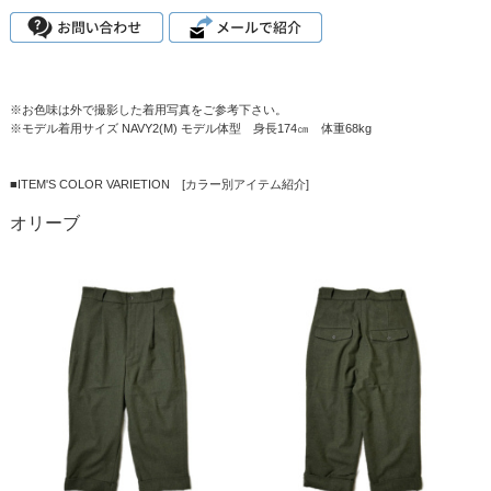
※お色味は外で撮影した着用写真をご参考下さい。
※モデル着用サイズ NAVY2(M) モデル体型 身長174㎝ 体重68kg
■ITEM'S COLOR VARIETION [カラー別アイテム紹介]
オリーブ