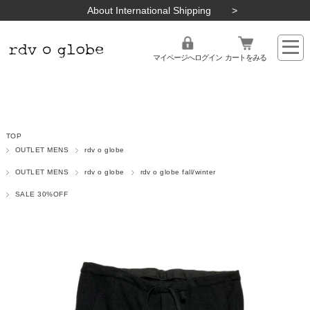
About International Shipping
マイページへログイン
カートをみる
TOP
OUTLET MENS
rdv o globe
OUTLET MENS
rdv o globe
rdv o globe fall/winter
SALE 30%OFF