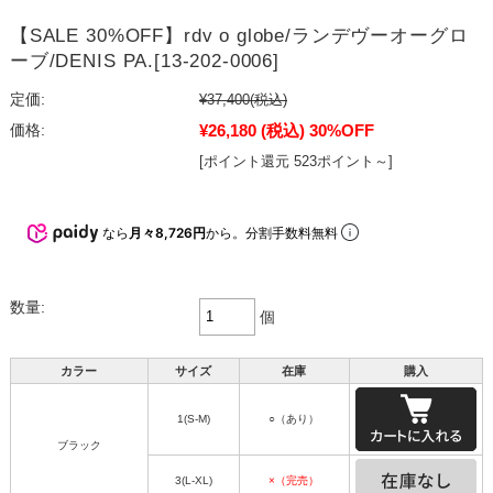
【SALE 30%OFF】rdv o globe/ランデヴーオーグロ
ーブ/DENIS PA.[13-202-0006]
定価:
¥37,400
(税込)
¥26,180
(税込)
30%OFF
価格:
[ポイント還元 523ポイント～]
なら
月々8,726円
から。分割手数料無料
数量:
個
カラー
サイズ
在庫
購入
1(S-M)
○（あり）
ブラック
3(L-XL)
×（完売）