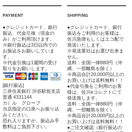
PAYMENT
SHIPPING
●クレジットカード、銀行
●クレジットカード、銀行
振込、代金引換（現金の
振込をご利用のお客様は、
み）がご利用頂けます。
佐川急便もしくはエコ配で
※銀行振込は3日以内での
発送いたします。
お振込をお願いしていま
※発送業社はお選び出来ま
す。
せん。
※代金引換は1週間の受け
送料：全国一律880円（沖
取りをお願いします。
縄、一部離島を除く）
※商品合計20,000円以上の
お買い上げは送料無料！！
[銀行振込]
●代金引換をご利用のお客
三井住友銀行 渋谷駅前支店
様は、佐川eコレクトにて
普通 4331144
発送致します。
カ）ル グローブ
送料：全国一律880円（沖
当店指定の口座へお振り込
縄、一部離島を除く）
みください。
※商品合計20,000円以上の
恐れ入りますが、振込み手
お買い上げは送料無料！！
数料はご負担下さい。
●ご注文確認（銀行振込の