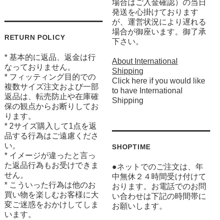
場合はご入金確認）の当日
発送を心掛けております
が、運営状況により遅れる
場合が御座います。御了承
RETURN POLICY
下さい。
* 基本的に返品、返金は行
About International
なっておりません。
Shipping
* フィッティング目的での
Click here if you would like
複数サイズ注文および一部
to have International
返品は、転売防止や在庫確
Shipping
保の観点からお断りしてお
ります。
* 2サイズ購入して1点を返
品する行為はご遠慮くださ
い。
SHOPTIME
* イメージが違ったと言っ
た返品行為もお受けできま
●ネットでのご注文は、年
せん。
中無休２４時間受け付けて
* こういった行為は他のお
おります。お電話でのお問
買い物を楽しむお客様に大
い合わせは下記の時間帯に
変ご迷惑をおかけしてしま
お願いします。
います。