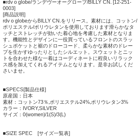
■rdv o globe/ランデヴーオーグローブ/BILLY CN. [12-251-
0003]
[商品説明]
rdv o globeからBILLY CN.をリリース。素材には、コットン/
ポリエステル/ポリウレタンを使用しております滑らかなタ
ッチとストレッチが効いた着心地を考慮した素材となりま
す。機能性とデザインに一役買っているフロントのスラッ
シュポケットと裾のドローコード、柔らかな素材のドレー
プを生かすゆったりとしたシルエット。スウェットとニッ
トを合わせた様な一着はコーディネートに程良いリラック
ス感を加えてくれるアイテムとなります。是非お試しくだ
さいませ。
■SPECS[製品仕様]
原産国：日本
素材：コットン73％,ポリエステル24%,ポリウレタン3%
カラー：IVORY,SILVER
サイズ：0(women)/1(S)/3(L)
■SIZE SPEC [サイズ一覧表]