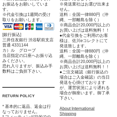
お振込をお願いしていま
※発送業社はお選び出来ま
す。
せん。
※代金引換は1週間の受け
送料：全国一律880円（沖
取りをお願いします。
縄、一部離島を除く）
※商品合計20,000円以上の
お買い上げは送料無料！！
[銀行振込]
●代金引換をご利用のお客
三井住友銀行 渋谷駅前支店
様は、佐川eコレクトにて
普通 4331144
発送致します。
カ）ル グローブ
送料：全国一律880円（沖
当店指定の口座へお振り込
縄、一部離島を除く）
みください。
※商品合計20,000円以上の
恐れ入りますが、振込み手
お買い上げは送料無料！！
数料はご負担下さい。
●ご注文確認（銀行振込の
場合はご入金確認）の当日
発送を心掛けております
が、運営状況により遅れる
場合が御座います。御了承
RETURN POLICY
下さい。
* 基本的に返品、返金は行
About International
なっておりません。
Shipping
* フィッティング目的での