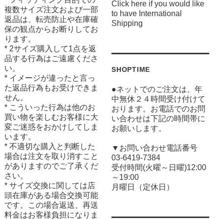
Click here if you would like
複数サイズ注文および一部
to have International
返品は、転売防止や在庫確
Shipping
保の観点からお断りしてお
ります。
* 2サイズ購入して1点を返
品する行為はご遠慮くださ
い。
SHOPTIME
* イメージが違ったと言っ
た返品行為もお受けできま
●ネットでのご注文は、年
せん。
中無休２４時間受け付けて
* こういった行為は他のお
おります。お電話でのお問
買い物を楽しむお客様に大
い合わせは下記の時間帯に
変ご迷惑をおかけしてしま
お願いします。
います。
* 不適切な購入と判断した
▼お問い合わせ電話番号
場合は注文を取り消すこと
03-6419-7384
がありますのでご了承くだ
受付時間(火曜～日曜)12:00
さい。
～19:00
* サイズ交換に関しては店
月曜日（定休日）
頭在庫がある場合交換可能
です。この場合返送、再送
料金はお客様負担になりま