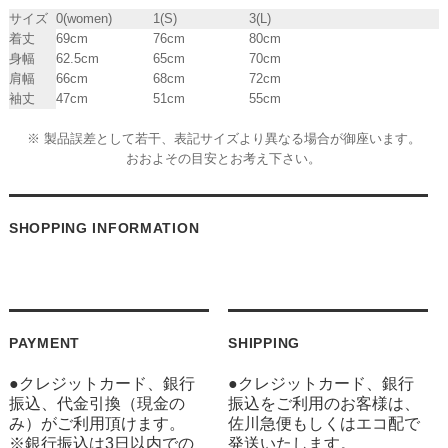
サイズ
0(women)
1(S)
3(L)
着丈
69cm
76cm
80cm
身幅
62.5cm
65cm
70cm
肩幅
66cm
68cm
72cm
袖丈
47cm
51cm
55cm
※ 製品誤差として若干、表記サイズより異なる場合が御座います。
おおよその目安とお考え下さい。
SHOPPING INFORMATION
PAYMENT
SHIPPING
●クレジットカード、銀行
●クレジットカード、銀行
振込、代金引換（現金の
振込をご利用のお客様は、
み）がご利用頂けます。
佐川急便もしくはエコ配で
※銀行振込は3日以内での
発送いたします。