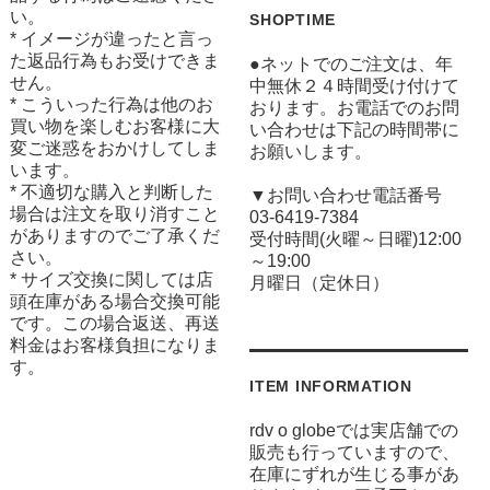
い。
SHOPTIME
* イメージが違ったと言っ
た返品行為もお受けできま
●ネットでのご注文は、年
せん。
中無休２４時間受け付けて
* こういった行為は他のお
おります。お電話でのお問
買い物を楽しむお客様に大
い合わせは下記の時間帯に
変ご迷惑をおかけしてしま
お願いします。
います。
* 不適切な購入と判断した
▼お問い合わせ電話番号
場合は注文を取り消すこと
03-6419-7384
がありますのでご了承くだ
受付時間(火曜～日曜)12:00
さい。
～19:00
* サイズ交換に関しては店
月曜日（定休日）
頭在庫がある場合交換可能
です。この場合返送、再送
料金はお客様負担になりま
す。
ITEM INFORMATION
rdv o globeでは実店舗での
販売も行っていますので、
在庫にずれが生じる事があ