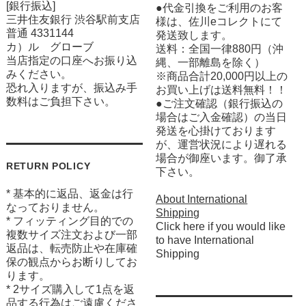
[銀行振込]
●代金引換をご利用のお客
三井住友銀行 渋谷駅前支店
様は、佐川eコレクトにて
普通 4331144
発送致します。
カ）ル グローブ
送料：全国一律880円（沖
当店指定の口座へお振り込
縄、一部離島を除く）
みください。
※商品合計20,000円以上の
恐れ入りますが、振込み手
お買い上げは送料無料！！
数料はご負担下さい。
●ご注文確認（銀行振込の
場合はご入金確認）の当日
発送を心掛けております
が、運営状況により遅れる
場合が御座います。御了承
RETURN POLICY
下さい。
* 基本的に返品、返金は行
About International
なっておりません。
Shipping
* フィッティング目的での
Click here if you would like
複数サイズ注文および一部
to have International
返品は、転売防止や在庫確
Shipping
保の観点からお断りしてお
ります。
* 2サイズ購入して1点を返
品する行為はご遠慮くださ