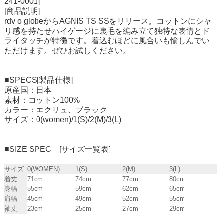
241-0001]
[商品説明]
rdv o globeからAGNIS TS SSをリリース。コットンにシャ
リ感を持たせハイゲージに裏毛を編み立て独特な表情とド
ライタッチが特徴です。着込むほどに風合いも愉しんでい
ただけます。ぜひお試しください。
■SPECS[製品仕様]
原産国：日本
素材：コットン100%
カラー：エクリュ、ブラック
サイズ：0(women)/1(S)/2(M)/3(L)
■SIZE SPEC [サイズ一覧表]
サイズ
0(WOMEN)
1(S)
2(M)
3(L)
着丈
71cm
74cm
77cm
80cm
身幅
55cm
59cm
62cm
65cm
肩幅
45cm
49cm
52cm
55cm
袖丈
23cm
25cm
27cm
29cm