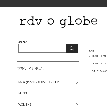
TOP
OUTLET M
OUTLET W
ブランドカテゴリ
SALE 30%O
rdv o globe×GUIDI＆ROSELLINI
MENS
WOMENS