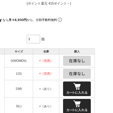
[ポイント還元 415ポイント～]
なら
月々6,930円
から。分割手数料無料
個
サイズ
在庫
購入
0(WOMEN)
×（完売）
1(S)
×（完売）
2(M)
○（あり）
3(L)
○（あり）