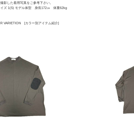
で撮影した着用写真をご参考下さい。
ズ 1(S) モデル体型 身長172㎝ 体重62kg
OLOR VARIETION [カラー別アイテム紹介]