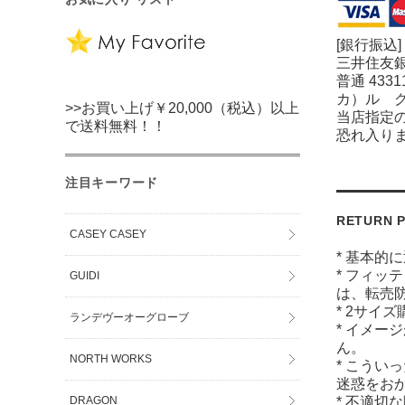
[銀行振込]
三井住友銀
普通 4331
カ）ル 
>>お買い上げ￥20,000（税込）以上
当店指定
で送料無料！！
恐れ入り
注目キーワード
RETURN P
CASEY CASEY
* 基本的
* フィッ
GUIDI
は、転売
* 2サイ
ランデヴーオーグローブ
* イメー
ん。
NORTH WORKS
* こうい
迷惑をお
* 不適切
DRAGON