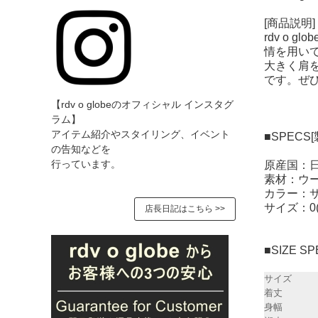
[商品説明]
rdv o
情を用い
大きく肩
です。ぜ
【rdv o globeのオフィシャル インスタグ
ラム】
アイテム紹介やスタイリング、イベント
■SPECS
の告知などを
原産国：
行っています。
素材：ウー
カラー：サ
サイズ：0(WO
店長日記はこちら >>
■SIZE 
サイズ
着丈
身幅