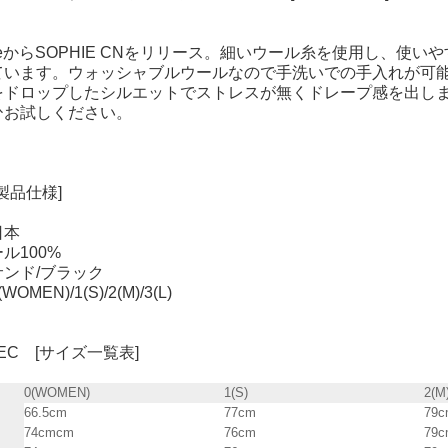
 globeからSOPHIE CNをリリース。細いウール糸を使用し
ています。ウォッシャブルウールなので手洗いでの手入れが可
をドロップしたシルエットでストレスが無くドレープ感を出し
ひお試しください。
[製品仕様]
日本
ル100%
ンド/ブラック
MEN)/1(S)/2(M)/3(L)
SPEC [サイズ一覧表]
0(WOMEN)
1(S)
2(M
66.5cm
77cm
79c
74cmcm
76cm
79c