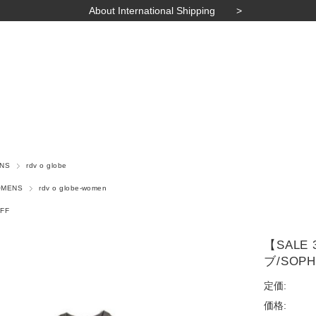
About International Shipping
ENS
rdv o globe
OMENS
rdv o globe-women
FF
【SALE
ブ/SOPHI
定価:
価格: