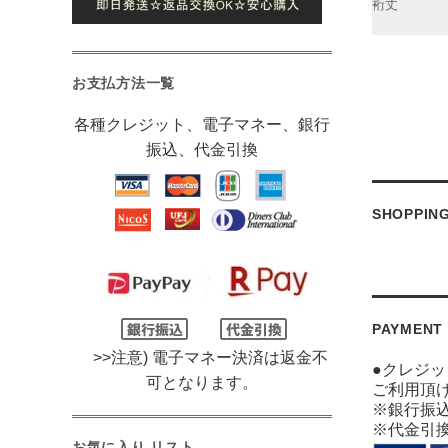
裄丈
お支払方法一覧
各種クレジット、電子マネー、銀行
振込、代金引換
SHOPPIN
PAYMENT
>>注意) 電子マネー決済は返金不
●クレジ
可となります。
ご利用頂
※銀行振
※代金引
お気に入り リスト