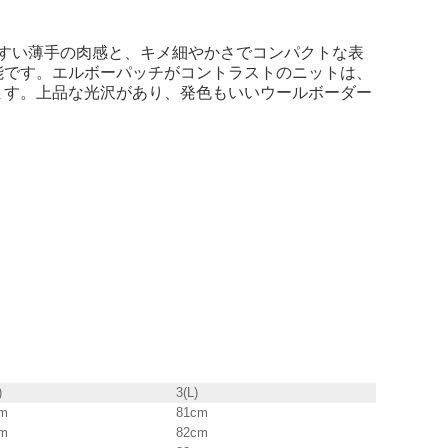
、使いやすい薄手の肉感と、キメ細やかさでコンパクトな表
能です。エルボーパッチがコントラストのニットは、
ます。上品な光沢があり、発色もいいウールボーダー
)
3(L)
m
81cm
m
82cm