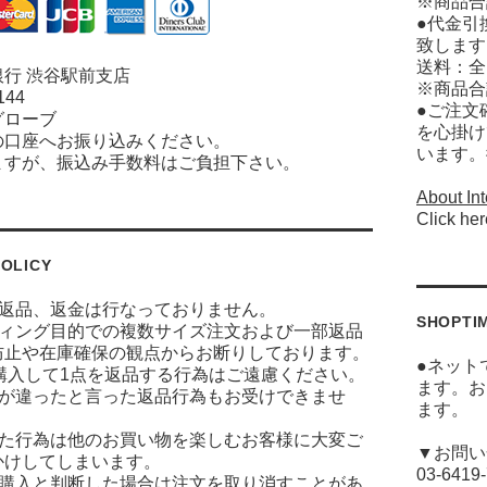
※商品合
●代金引
致します
送料：全
行 渋谷駅前支店
※商品合
144
●ご注文
グローブ
を心掛け
の口座へお振り込みください。
います。
ますが、振込み手数料はご負担下さい。
About Int
Click her
OLICY
に返品、返金は行なっておりません。
SHOPTI
ティング目的での複数サイズ注文および一部返品
防止や在庫確保の観点からお断りしております。
●ネット
ズ購入して1点を返品する行為はご遠慮ください。
ます。お
ジが違ったと言った返品行為もお受けできませ
ます。
った行為は他のお買い物を楽しむお客様に大変ご
▼お問い
かけしてしまいます。
03-6419
な購入と判断した場合は注文を取り消すことがあ