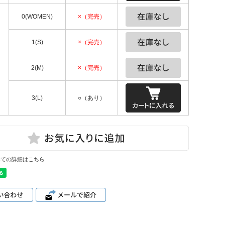
0(WOMEN)
×（完売）
1(S)
×（完売）
2(M)
×（完売）
3(L)
○（あり）
いての詳細はこちら