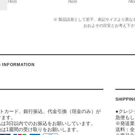
74cm
76cm
79c
※ 製品誤差として若干、表記サイズより異な
おおよその目安とお考え下さ
G INFORMATION
SHIPPIN
ットカード、銀行振込、代金引換（現金のみ）が
●クレジ
けます。
急便もし
込は3日以内でのお振込をお願いしています。
※発送業
換は1週間の受け取りをお願いします。
送料：全