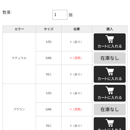
数量:
個
カラー
サイズ
在庫
購入
1(S)
○（あり）
ナチュラル
2(M)
×（完売）
3(L)
○（あり）
1(S)
○（あり）
ブラウン
2(M)
×（完売）
3(L)
○（あり）