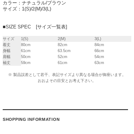
カラー：ナチュラル/ブラウン
サイズ：1(S)/2(M)/3(L)
■SIZE SPEC [サイズ一覧表]
サイズ
1(S)
2(M)
3(L)
着丈
80cm
82cm
84cm
身幅
61cm
63.5cm
66cm
肩幅
50cm
52cm
54cm
袖丈
59cm
61cm
63cm
※ 製品誤差として若干、表記サイズより異なる場合が御座います。
おおよその目安とお考え下さい。
SHOPPING INFORMATION