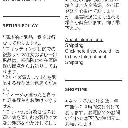
場合はご入金確認）の当日
発送を心掛けております
が、運営状況により遅れる
場合が御座います。御了承
RETURN POLICY
下さい。
* 基本的に返品、返金は行
About International
なっておりません。
Shipping
* フィッティング目的での
Click here if you would like
複数サイズ注文および一部
to have International
返品は、転売防止や在庫確
Shipping
保の観点からお断りしてお
ります。
* 2サイズ購入して1点を返
品する行為はご遠慮くださ
い。
SHOPTIME
* イメージが違ったと言っ
た返品行為もお受けできま
●ネットでのご注文は、年
せん。
中無休２４時間受け付けて
* こういった行為は他のお
おります。お電話でのお問
買い物を楽しむお客様に大
い合わせは下記の時間帯に
変ご迷惑をおかけしてしま
お願いします。