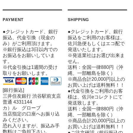
PAYMENT
SHIPPING
●クレジットカード、銀行
●クレジットカード、銀行
振込、代金引換（現金の
振込をご利用のお客様は、
み）がご利用頂けます。
佐川急便もしくはエコ配で
※銀行振込は3日以内での
発送いたします。
お振込をお願いしていま
※発送業社はお選び出来ま
す。
せん。
※代金引換は1週間の受け
送料：全国一律880円（沖
取りをお願いします。
縄、一部離島を除く）
※商品合計20,000円以上の
お買い上げは送料無料！！
[銀行振込]
●代金引換をご利用のお客
三井住友銀行 渋谷駅前支店
様は、佐川eコレクトにて
普通 4331144
発送致します。
カ）ル グローブ
送料：全国一律880円（沖
当店指定の口座へお振り込
縄、一部離島を除く）
みください。
※商品合計20,000円以上の
恐れ入りますが、振込み手
お買い上げは送料無料！！
数料はご負担下さい。
●ご注文確認（銀行振込の