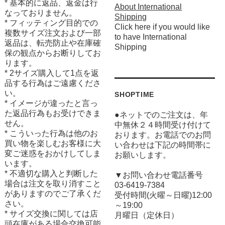
* 基本的に返品、返金は行
About International
なっておりません。
Shipping
* フィッティング目的での
Click here if you would like
複数サイズ注文および一部
to have International
返品は、転売防止や在庫確
Shipping
保の観点からお断りしてお
ります。
* 2サイズ購入して1点を返
品する行為はご遠慮くださ
い。
SHOPTIME
* イメージが違ったと言っ
た返品行為もお受けできま
●ネットでのご注文は、年
せん。
中無休２４時間受け付けて
* こういった行為は他のお
おります。お電話でのお問
買い物を楽しむお客様に大
い合わせは下記の時間帯に
変ご迷惑をおかけしてしま
お願いします。
います。
* 不適切な購入と判断した
▼お問い合わせ電話番号
場合は注文を取り消すこと
03-6419-7384
がありますのでご了承くだ
受付時間(火曜～日曜)12:00
さい。
～19:00
* サイズ交換に関しては店
月曜日（定休日）
頭在庫がある場合交換可能