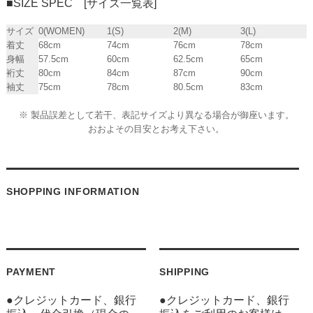
■SIZE SPEC [サイズ一覧表]
サイズ
0(WOMEN)
1(S)
2(M)
3(L)
着丈
68cm
74cm
76cm
78cm
身幅
57.5cm
60cm
62.5cm
65cm
裄丈
80cm
84cm
87cm
90cm
袖丈
75cm
78cm
80.5cm
83cm
※ 製品誤差として若干、表記サイズより異なる場合が御座います。
おおよその目安とお考え下さい。
SHOPPING INFORMATION
PAYMENT
SHIPPING
●クレジットカード、銀行
●クレジットカード、銀行