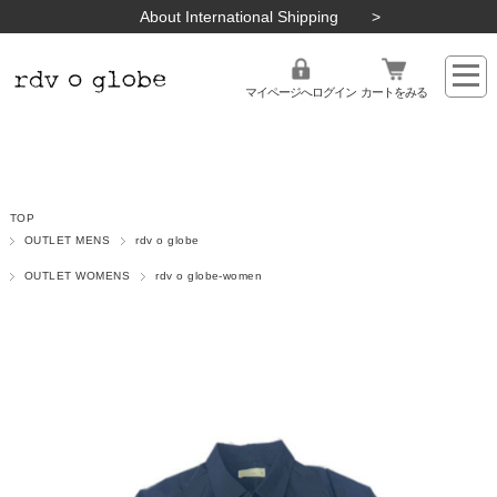
About International Shipping
マイページへログイン
カートをみる
TOP
OUTLET MENS
rdv o globe
OUTLET WOMENS
rdv o globe-women