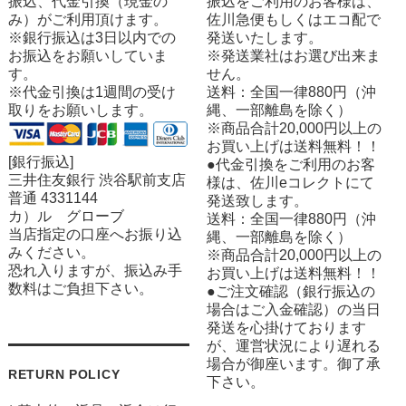
振込、代金引換（現金の
振込をご利用のお客様は、
み）がご利用頂けます。
佐川急便もしくはエコ配で
※銀行振込は3日以内での
発送いたします。
お振込をお願いしていま
※発送業社はお選び出来ま
す。
せん。
※代金引換は1週間の受け
送料：全国一律880円（沖
取りをお願いします。
縄、一部離島を除く）
※商品合計20,000円以上の
お買い上げは送料無料！！
[銀行振込]
●代金引換をご利用のお客
三井住友銀行 渋谷駅前支店
様は、佐川eコレクトにて
普通 4331144
発送致します。
カ）ル グローブ
送料：全国一律880円（沖
当店指定の口座へお振り込
縄、一部離島を除く）
みください。
※商品合計20,000円以上の
恐れ入りますが、振込み手
お買い上げは送料無料！！
数料はご負担下さい。
●ご注文確認（銀行振込の
場合はご入金確認）の当日
発送を心掛けております
が、運営状況により遅れる
場合が御座います。御了承
RETURN POLICY
下さい。