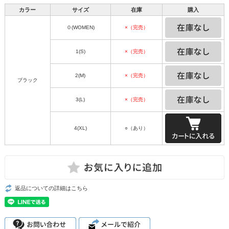
カラー
サイズ
在庫
購入
０(WOMEN)
×（完売）
1(S)
×（完売）
2(M)
×（完売）
ブラック
3(L)
×（完売）
4(XL)
○（あり）
返品についての詳細はこちら