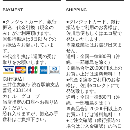
PAYMENT
SHIPPING
●クレジットカード、銀行
●クレジットカード、銀行
振込、代金引換（現金の
振込をご利用のお客様は、
み）がご利用頂けます。
佐川急便もしくはエコ配で
※銀行振込は3日以内での
発送いたします。
お振込をお願いしていま
※発送業社はお選び出来ま
す。
せん。
※代金引換は1週間の受け
送料：全国一律880円（沖
取りをお願いします。
縄、一部離島を除く）
※商品合計20,000円以上の
お買い上げは送料無料！！
[銀行振込]
●代金引換をご利用のお客
三井住友銀行 渋谷駅前支店
様は、佐川eコレクトにて
普通 4331144
発送致します。
カ）ル グローブ
送料：全国一律880円（沖
当店指定の口座へお振り込
縄、一部離島を除く）
みください。
※商品合計20,000円以上の
恐れ入りますが、振込み手
お買い上げは送料無料！！
数料はご負担下さい。
●ご注文確認（銀行振込の
場合はご入金確認）の当日