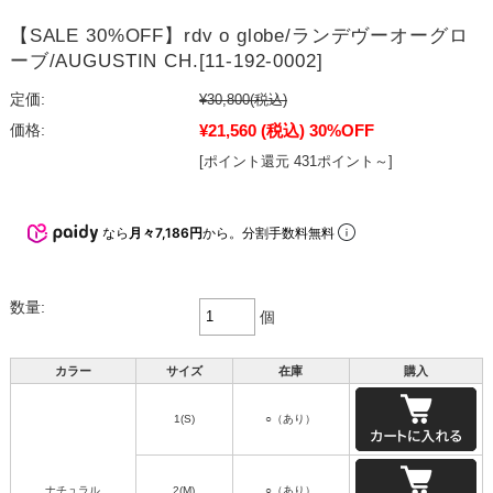
【SALE 30%OFF】rdv o globe/ランデヴーオーグロ
ーブ/AUGUSTIN CH.[11-192-0002]
定価:
¥30,800
(税込)
¥21,560
(税込)
30%OFF
価格:
[ポイント還元 431ポイント～]
なら
月々7,186円
から。分割手数料無料
数量:
個
カラー
サイズ
在庫
購入
1(S)
○（あり）
ナチュラル
2(M)
○（あり）