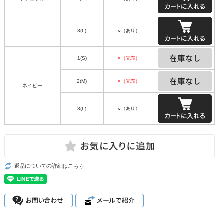
3(L)
○（あり）
1(S)
×（完売）
2(M)
×（完売）
ネイビー
3(L)
○（あり）
返品についての詳細はこちら