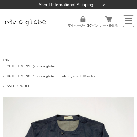
About International Shipping
マイページへログイン
カートをみる
TOP
OUTLET MENS
rdv o globe
OUTLET MENS
rdv o globe
rdv o globe fall/winter
SALE 30%OFF