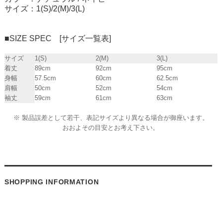
サイズ：1(S)/2(M)/3(L)
■SIZE SPEC [サイズ一覧表]
サイズ
1(S)
2(M)
3(L)
着丈
89cm
92cm
95cm
身幅
57.5cm
60cm
62.5cm
肩幅
50cm
52cm
54cm
袖丈
59cm
61cm
63cm
※ 製品誤差として若干、表記サイズより異なる場合が御座います。
おおよその目安とお考え下さい。
SHOPPING INFORMATION