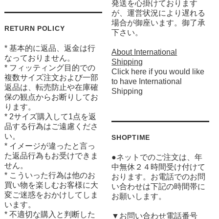
発送を心掛けております
が、運営状況により遅れる
場合が御座います。御了承
RETURN POLICY
下さい。
* 基本的に返品、返金は行
About International
なっておりません。
Shipping
* フィッティング目的での
Click here if you would like
複数サイズ注文および一部
to have International
返品は、転売防止や在庫確
Shipping
保の観点からお断りしてお
ります。
* 2サイズ購入して1点を返
品する行為はご遠慮くださ
い。
SHOPTIME
* イメージが違ったと言っ
た返品行為もお受けできま
●ネットでのご注文は、年
せん。
中無休２４時間受け付けて
* こういった行為は他のお
おります。お電話でのお問
買い物を楽しむお客様に大
い合わせは下記の時間帯に
変ご迷惑をおかけしてしま
お願いします。
います。
* 不適切な購入と判断した
▼お問い合わせ電話番号